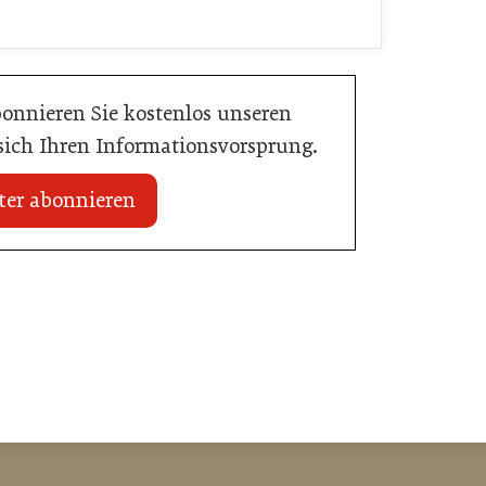
bonnieren Sie kostenlos unseren
 sich Ihren Informationsvorsprung.
ter abonnieren
 erhält internationale
20. Juli 2026
Zillertalbahn: Diesel hat ausgedient
e
Tourismusbranche