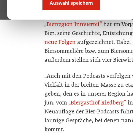
Auswahl speichern
Der „Innviertler Biermärz“, der mit
coronabedingt ausfallen musste, 
„
Bierregion Innviertel“
hat im Vorj
Bier, seine Geschichte, Entstehung
neue Folgen
aufgezeichnet. Dabei 
Biersommelière bzw. zum Biersom
außerdem stellen sich vier Bierwir
„Auch mit den Podcasts verfolgen w
Vielfalt in der breiten Masse zu e
geben, den es in unserer Region h
jun. vom
„Biergasthof Riedberg“
in
Neuauflage der Bier-Podcasts führ
launige Gespräche, bei denen natü
kommt.