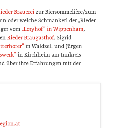
ieder Brauerei
zur Biersommelière/zum
ann oder welche Schmankerl der „Rieder
inger vom
„Loryhof“ in Wippenham
,
gen
Rieder Braugasthof
, Sigrid
tterhofer“
in Waldzell und Jürgen
sswerk“
in Kirchheim am Innkreis
d über ihre Erfahrungen mit der
egion.at