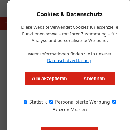
Cookies & Datenschutz
Touristik
Gastronomie
Hotellerie
Handel & Herst
Diese Website verwendet Cookies für essenzielle
Funktionen sowie – mit Ihrer Zustimmung – für
Analyse und personalisierte Werbung.
Startse
Mehr Informationen finden Sie in unserer
Datenschutzerklärung
.
Bier-Podcast hilft T
Alle akzeptieren
Ablehnen
Alexander Grübling
Statistik
Personalisierte Werbung
Eine neue Podcastreihe der Bierregion Innviert
über die Biersommelier-Ausbildung informieren
Externe Medien
Bier kann man nicht nur trinken.