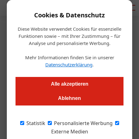
Mediadaten
Cookies & Datenschutz
Diese Website verwendet Cookies für essenzielle
Startseite
/
Gastro & Hotel
Funktionen sowie – mit Ihrer Zustimmung – für
Burgenland feiert größtes
Analyse und personalisierte Werbung.
Wachstum
Mehr Informationen finden Sie in unserer
Datenschutzerklärung
.
Redaktion
25.01.2017, 15:38 Uhr
Alle akzeptieren
Das Burgenland ist in Sachen Wachstum 2016 Spitzenreiter
Ablehnen
unter den Regionen gewesen. Nun will man die Top-
Entwicklung in Zukunft noch weiter ausbauen
Statistik
Personalisierte Werbung
Das Burgenland hat in den vergangenen
Externe Medien