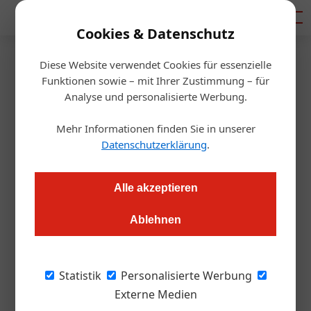
Mediadaten
Cookies & Datenschutz
Diese Website verwendet Cookies für essenzielle
Startseite
/
Gastro & Hotel
Funktionen sowie – mit Ihrer Zustimmung – für
Da scheint was zu kippen…
Analyse und personalisierte Werbung.
Mehr Informationen finden Sie in unserer
Thomas Askan Vierich
18.10.2020, 09:19 Uhr
Datenschutzerklärung
.
Corona treibt die Branche vor sich her. Oder ist es eine
Alle akzeptieren
verfehlte Politik? Oder beides? Das Licht am Ende des
Tunnels droht zu verlöschen. Ein Twitter Thread über die
Ablehnen
Verzweiflung
Statistik
Personalisierte Werbung
Sepp Schellhorn (@pepssch):
Externe Medien