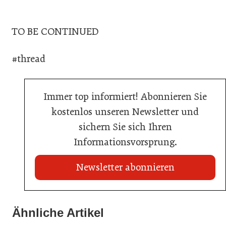
TO BE CONTINUED
#thread
Immer top informiert! Abonnieren Sie
kostenlos unseren Newsletter und
sichern Sie sich Ihren
Informationsvorsprung.
Newsletter abonnieren
22. Juli 2026
Travel Start-up Night 2026: Beste Tourismus-Idee
Ähnliche Artikel
22. Juli 2026