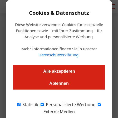
Mediadaten
Cookies & Datenschutz
Diese Website verwendet Cookies für essenzielle
Startseite
/
Gastro & Hotel
Funktionen sowie – mit Ihrer Zustimmung – für
Zillertal
Analyse und personalisierte Werbung.
Das ist das Gauder Fest-Sujet
Mehr Informationen finden Sie in unserer
2024
Datenschutzerklärung
.
Redaktion.OEGZ
29.02.2024, 10:33 Uhr
Alle akzeptieren
Ablehnen
Vom 2. bis 5. Mai findet wieder das traditionsreiche Gauder
Fest statt. Künstler Patrick Bonato hat das diesjährige Sujet
gestaltet.
Statistik
Personalisierte Werbung
Externe Medien
Bild oben: Veranstalter Martin Lechner (GF