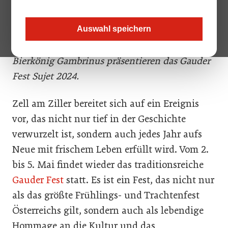
Zillertal Bier), Robert Pramstrahler
(Bürgermeister Zell am Ziller) und Christian
Auswahl speichern
Daum (Geschäftsführer TVB Zell-Gerlos) sowie
Bierkönig Gambrinus präsentieren das Gauder
Fest Sujet 2024.
Zell am Ziller bereitet sich auf ein Ereignis
vor, das nicht nur tief in der Geschichte
verwurzelt ist, sondern auch jedes Jahr aufs
Neue mit frischem Leben erfüllt wird. Vom 2.
bis 5. Mai findet wieder das traditionsreiche
Gauder Fest
statt. Es ist ein Fest, das nicht nur
als das größte Frühlings- und Trachtenfest
Österreichs gilt, sondern auch als lebendige
Hommage an die Kultur und das