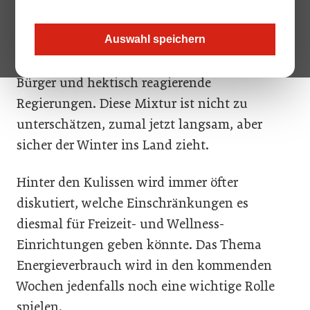
wohlschmeckenden Longdrink: seit Monaten
stark steigende Preise für Energieträger jeder
Auswahl speichern
Art, verzweifelte Unternehmer, wütende
Bürger und hektisch reagierende
Regierungen. Diese Mixtur ist nicht zu
unterschätzen, zumal jetzt langsam, aber
sicher der Winter ins Land zieht.
Hinter den Kulissen wird immer öfter
diskutiert, welche Einschränkungen es
diesmal für Freizeit- und Wellness-
Einrichtungen geben könnte. Das Thema
Energieverbrauch wird in den kommenden
Wochen jedenfalls noch eine wichtige Rolle
spielen.