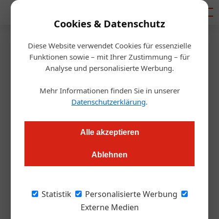
Mediadaten
Cookies & Datenschutz
Diese Website verwendet Cookies für essenzielle
Startseite
/
Gastro & Hotel
Funktionen sowie – mit Ihrer Zustimmung – für
Kommentar
Analyse und personalisierte Werbung.
Das Virus geht, die
Mehr Informationen finden Sie in unserer
Energiekrise ist da
Datenschutzerklärung
.
Alexander Grübling
06.09.2022, 12:36 Uhr
Alle akzeptieren
Ablehnen
Kaum hat man die Corona-Pandemie halbwegs in den Griff
bekommen, geht die Angst vor einer neuen internationalen
Krise um – einer Energiekrise.
Statistik
Personalisierte Werbung
Externe Medien
Die Zutaten für diesen nicht gerade