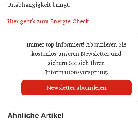
Unabhängigkeit bringt.
Hier geht’s zum Energie-Check
Immer top informiert! Abonnieren Sie
kostenlos unseren Newsletter und
sichern Sie sich Ihren
Informationsvorsprung.
Newsletter abonnieren
22. Juli 2026
Travel Start-up Night 2026: Beste Tourismus-Idee
Ähnliche Artikel
22. Juli 2026
gesucht
20. Juli 2026
MCI-Professorin erhält internationale Auszeichnung
Zillertalbahn: Diesel hat ausgedient