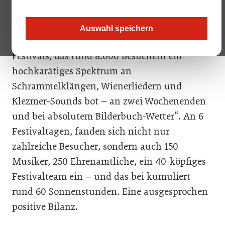
Intendant und Regisseur Zeno Stanek spricht
Auswahl speichern
von „einer rekordverdächtigen 17. Ausgabe des
Festivals, das rund 8.000 Besuchern ein
hochkarätiges Spektrum an
Schrammelklängen, Wienerliedern und
Klezmer-Sounds bot – an zwei Wochenenden
und bei absolutem Bilderbuch-Wetter“. An 6
Festivaltagen, fanden sich nicht nur
zahlreiche Besucher, sondern auch 150
Musiker, 250 Ehrenamtliche, ein 40-köpfiges
Festivalteam ein – und das bei kumuliert
rund 60 Sonnenstunden. Eine ausgesprochen
positive Bilanz.