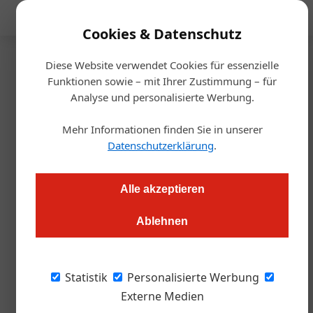
Mediadaten
Cookies & Datenschutz
Diese Website verwendet Cookies für essenzielle
Startseite
/
Gastro & Hotel
Funktionen sowie – mit Ihrer Zustimmung – für
Bilanz
Analyse und personalisierte Werbung.
Das war das 17.
Mehr Informationen finden Sie in unserer
Schrammel.Klang.Festival
Datenschutzerklärung
.
Markus Höller
27.07.2023, 11:21 Uhr
Alle akzeptieren
Ablehnen
Das Schrammel.Klang.Festival, das sich um höchste
musikalische Qualität rund um die österreichische Weltmusik
und um ein entspanntes Genießen von Kunst in ursprünglicher
Statistik
Personalisierte Werbung
Natur dreht, wurde heuer zum 17. Mal von 7. bis 16. Juli in
Externe Medien
Litschau rund um den Herrensee veranstaltet