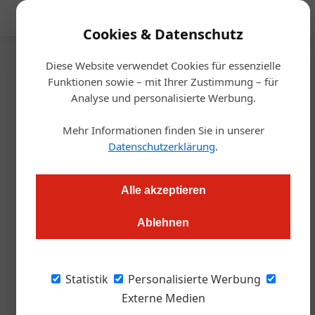
Mediadaten
Cookies & Datenschutz
Diese Website verwendet Cookies für essenzielle
Startseite
/
Gastro & Hotel
Funktionen sowie – mit Ihrer Zustimmung – für
Tourismus
Analyse und personalisierte Werbung.
Das war das Gauder Fest 2023
Mehr Informationen finden Sie in unserer
Datenschutzerklärung
.
Alexander Grübling
10.05.2023, 13:53 Uhr
Alle akzeptieren
30.000 Besucher kamen zum diesjährigen Fest nach Zell am
Ziller. Statistisch gesehen hat jeder Gast 1,6 Liter Bockbier
Ablehnen
getrunken.
Statistik
Personalisierte Werbung
Die Straßen von Zell am Ziller sind erfüllt von
Externe Medien
einem bunten Farbenmeer aus Trachten, das