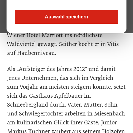
2012″ ist eigentlich ein alter Hase: Oswald
„Ossi“ Topf vom Landgasthaus „Zum Topf“ hat
Auswahl speichern
vor rund 25 Jahren den Sprung aus dem
Wiener Hotel Marriott ins nördlichste
Waldviertel gewagt. Seither kocht er in Vitis
auf Haubenniveau.
Als „Aufsteiger des Jahres 2012″ und damit
jenes Unternehmen, das sich im Vergleich
zum Vorjahr am meisten steigern konnte, setzt
sich das Gasthaus Apfelbauer im
Schneebergland durch. Vater, Mutter, Sohn
und Schwiegertochter arbeiten in Miesenbach
am kulinarischen Glück ihrer Gäste, Junior
Markus Kuchner zaubert aus seinem Holzofen