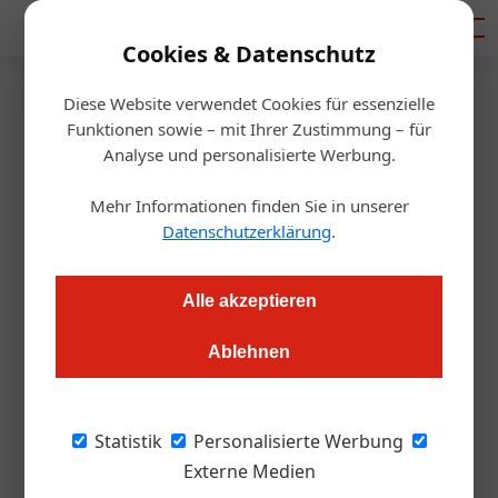
Mediadaten
Cookies & Datenschutz
Diese Website verwendet Cookies für essenzielle
Startseite
/
Gastro & Hotel
Funktionen sowie – mit Ihrer Zustimmung – für
Die Kür der Top-Wirte
Analyse und personalisierte Werbung.
Niederösterreichs
Mehr Informationen finden Sie in unserer
Datenschutzerklärung
.
Redaktion.OEGZ
02.02.2012, 00:00 Uhr
Alle akzeptieren
Die nö. Wirtshauskultur kürt rund 60 neue Top-Wirte und
Ablehnen
rückt drei davon aufs Stockerl. Bereits zum 14. Mal ging heuer
die niederösterreichische Top-Wirte-Gala über die Bühne, bei
der die Besten unter den Top-Wirten ausgezeichnet werden.
Statistik
Personalisierte Werbung
Externe Medien
Der Sieger der Kategorie „Einsteiger des Jahres