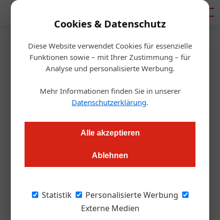
Mediadaten
Cookies & Datenschutz
Diese Website verwendet Cookies für essenzielle
Startseite
/
Gastro & Hotel
Funktionen sowie – mit Ihrer Zustimmung – für
Ein Tourismuspreis für das
Analyse und personalisierte Werbung.
„Wienerlied“
Mehr Informationen finden Sie in unserer
Datenschutzerklärung
.
Daniel Nutz
01.12.2019, 12:35 Uhr
Alle akzeptieren
Als musikalisches Kulturgut ist das Wienerlied ein
Ablehnen
Tourismusfaktor. Dafür wurde es geehrt.
Touristisch gesehen kennt man in Wien den
Statistik
Personalisierte Werbung
Steffl, Schönbrunn oder die vergangenes Jahr
Externe Medien