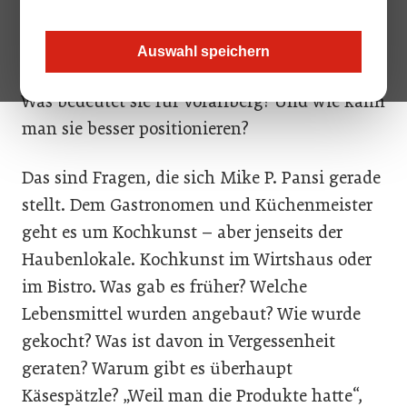
Wie kann man Kulinarik anders erlebbar
Auswahl speichern
machen? Was bedeutet Kulinarik eigentlich?
Was bedeutet sie für Vorarlberg? Und wie kann
man sie besser positionieren?
Das sind Fragen, die sich Mike P. Pansi gerade
stellt. Dem Gastronomen und Küchenmeister
geht es um Kochkunst – aber jenseits der
Haubenlokale. Kochkunst im Wirtshaus oder
im Bistro. Was gab es früher? Welche
Lebensmittel wurden angebaut? Wie wurde
gekocht? Was ist davon in Vergessenheit
geraten? Warum gibt es überhaupt
Käsespätzle? „Weil man die Produkte hatte“,