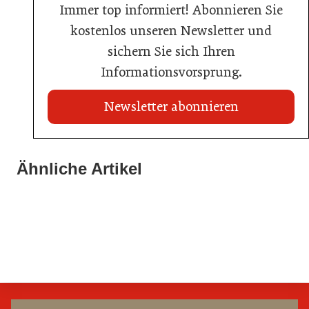
Immer top informiert! Abonnieren Sie
kostenlos unseren Newsletter und
sichern Sie sich Ihren
Informationsvorsprung.
Newsletter abonnieren
22. Juli 2026
Travel Start-up Night 2026: Beste Tourismus-Idee
Ähnliche Artikel
22. Juli 2026
gesucht
20. Juli 2026
MCI-Professorin erhält internationale Auszeichnung
Zillertalbahn: Diesel hat ausgedient
Tourismusbranche
Tourismusbranche
Tourismusbranche