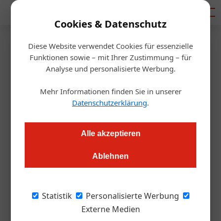
Mediadaten
Cookies & Datenschutz
Diese Website verwendet Cookies für essenzielle
Startseite
/
Gastro & Hotel
Funktionen sowie – mit Ihrer Zustimmung – für
Positionierung
Analyse und personalisierte Werbung.
Eine kulinarische Marke ­
Mehr Informationen finden Sie in unserer
Vorarlberg
Datenschutzerklärung
.
Thomas Askan Vierich
27.09.2022, 14:40 Uhr
Alle akzeptieren
Ablehnen
Mike P. Pansi, Fachgruppenobmann Gastronomie,
Küchenmeister, Gastronom („Kochmeisterei“ in Hohenems)
und „sanfter Veredler“ Vorarlberger Produkte, möchte der
Statistik
Personalisierte Werbung
Vorarlberger Küche neue Impulse verleihen – und schaut ­
Externe Medien
dafür in die Vergangenheit