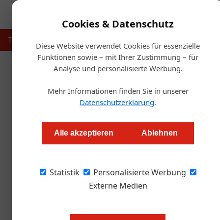
Cookies & Datenschutz
Touristik
Gastronomie
Hotellerie
Handel & Herst
Diese Website verwendet Cookies für essenzielle
Funktionen sowie – mit Ihrer Zustimmung – für
Analyse und personalisierte Werbung.
Startse
Mehr Informationen finden Sie in unserer
Datenschutzerklärung
.
Familiendynamik tri
Alle akzeptieren
Ablehnen
Thomas Askan Vierich
Statistik
Personalisierte Werbung
Interview mit Manuela Mätzener, die seit 25 
bei der ­Betriebsübergabe berät.
Externe Medien
ÖGZ: Sie begleiten Übernahmen u