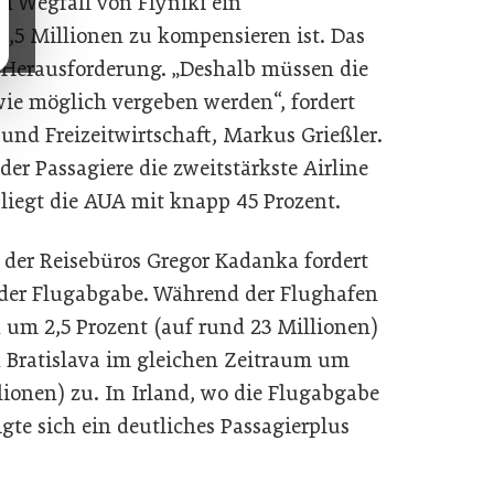
n Wegfall von Flyniki ein
,5 Millionen zu kompensieren ist. Das
er Herausforderung. „Deshalb müssen die
wie möglich vergeben werden“, fordert
nd Freizeitwirtschaft, Markus Grießler.
 der Passagiere die zweitstärkste Airline
liegt die AUA mit knapp 45 Prozent.
er Reisebüros Gregor Kadanka fordert
 der Flugabgabe. Während der Flughafen
 um 2,5 Prozent (auf rund 23 Millionen)
n Bratislava im gleichen Zeitraum um
llionen) zu. In Irland, wo die Flugabgabe
gte sich ein deutliches Passagierplus