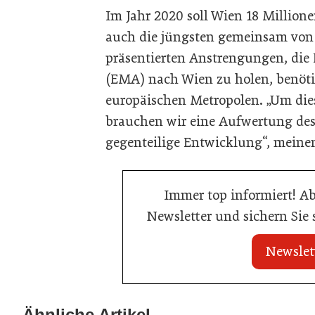
Im Jahr 2020 soll Wien 18 Million
auch die jüngsten gemeinsam von
präsentierten Anstrengungen, die
(EMA) nach Wien zu holen, benötig
europäischen Metropolen. „Um dies
brauchen wir eine Aufwertung de
gegenteilige Entwicklung“, meine
Immer top informiert! A
Newsletter und sichern Sie
Newslet
22. Juli 2026
22. Juli 2026
MCI-Professorin
Travel Start-up Night 2026: Beste
Ähnliche Artikel