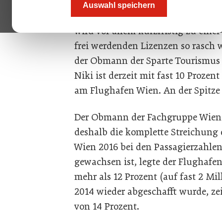
Wien rechnet damit, dass durch de
Auswahl speichern
Passagierrückgang von insgesamt 1
wird vor allem kurzfristig zu ein
frei werdenden Lizenzen so rasch 
der Obmann der Sparte Tourismus u
Niki ist derzeit mit fast 10 Prozent
am Flughafen Wien. An der Spitze 
Der Obmann der Fachgruppe Wien d
deshalb die komplette Streichung
Wien 2016 bei den Passagierzahlen
gewachsen ist, legte der Flughafe
mehr als 12 Prozent (auf fast 2 Mi
2014 wieder abgeschafft wurde, zei
von 14 Prozent.