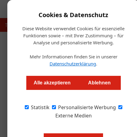
Cookies & Datenschutz
Touristik
Gastronomie
Hotellerie
Handel & Herst
Diese Website verwendet Cookies für essenzielle
Funktionen sowie – mit Ihrer Zustimmung – für
Analyse und personalisierte Werbung.
Startse
Mehr Informationen finden Sie in unserer
Fly Niki streicht Direkt
Datenschutzerklärung
.
Redaktion
Alle akzeptieren
Ablehnen
Statistik
Personalisierte Werbung
Heute, Freitag, ist Flyniki zum l
Externe Medien
geflogen. Ab morgen ist diese Lini
Folge streicht Flyniki weitere St