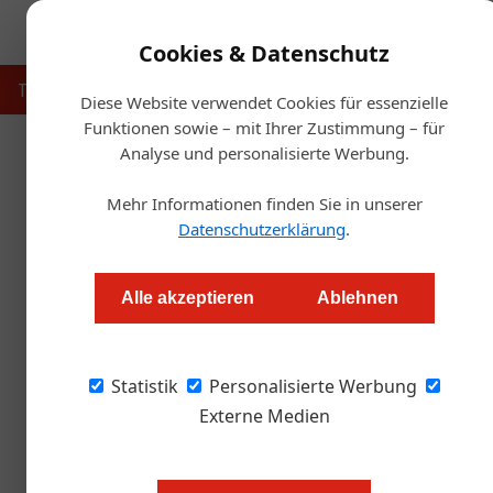
Cookies & Datenschutz
Touristik
Gastronomie
Hotellerie
Handel & Herst
Diese Website verwendet Cookies für essenzielle
Funktionen sowie – mit Ihrer Zustimmung – für
Analyse und personalisierte Werbung.
Startse
Mehr Informationen finden Sie in unserer
Frühlingserwa
Datenschutzerklärung
.
Redaktion.OEGZ
Alle akzeptieren
Ablehnen
Die Vereinigung der Tiroler Wirtshäuser läss
Statistik
Nordtiroler Gemüse erwachen. 70 Mitgliedsbetr
Personalisierte Werbung
Radieschen, Schnittlauch und Co aus Tirol.
Externe Medien
Text: Barbara Egger