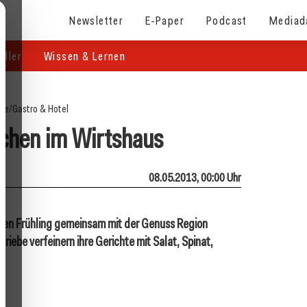
Newsletter
E-Paper
Podcast
Mediad
eller
Wissen & Lernen
ite
/
Gastro & Hotel
chen im Wirtshaus
08.05.2013, 00:00 Uhr
t den Frühling gemeinsam mit der Genuss Region
iebe verfeinern ihre Gerichte mit Salat, Spinat,