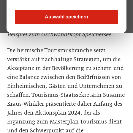
Bild oben: Der TVB Seefeld plant eine App zur
Besucherlenkung. Diese soll Gäste zu weniger
Auswahl speichern
frequentierten Ausflugszielen lotsen. Zum
Beispiel zum Gschwandtkopf Speichersee.
Die heimische Tourismusbranche setzt
verstärkt auf nachhaltige Strategien, um die
Akzeptanz in der Bevölkerung zu sichern und
eine Balance zwischen den Bedürfnissen von
Einheimischen, Gästen und Unternehmen zu
schaffen. Tourismus-Staatssekretärin Susanne
Kraus-Winkler präsentierte daher Anfang des
Jahres den Aktionsplan 2024, der als
Ergänzung zum Masterplan Tourismus dient
und den Schwerpunkt auf die