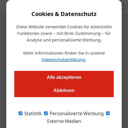
Mediadaten
Cookies & Datenschutz
Diese Website verwendet Cookies für essenzielle
Startseite
/
Gastro & Hotel
Funktionen sowie – mit Ihrer Zustimmung – für
Overtourism
Analyse und personalisierte Werbung.
Gäste lenken, Tourismus
Mehr Informationen finden Sie in unserer
balancieren
Datenschutzerklärung
.
Redaktion.OEGZ
03.10.2024, 10:28 Uhr
Alle akzeptieren
Ablehnen
Mit der Förderinitiative „Balanced Tourism“ setzt die
Bundesregierung auf nachhaltige Strategien, um
Besucherströme besser zu lenken und die Akzeptanz in der
Statistik
Personalisierte Werbung
Bevölkerung zu stärken.
Externe Medien