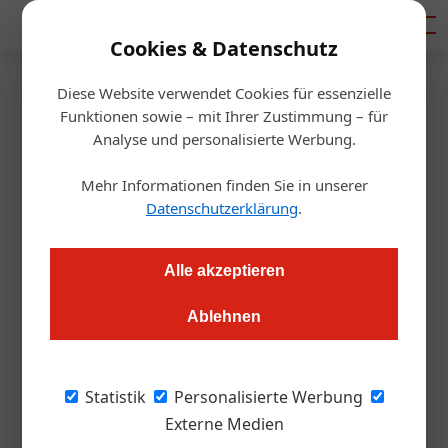
Mediadaten
Cookies & Datenschutz
Diese Website verwendet Cookies für essenzielle
Startseite
/
Gastro & Hotel
Funktionen sowie – mit Ihrer Zustimmung – für
Gauder Fest 2021 abgesagt
Analyse und personalisierte Werbung.
Mehr Informationen finden Sie in unserer
Alexander Grübling
10.02.2021, 10:09 Uhr
Datenschutzerklärung
.
Das größte Frühlings- und Trachtenfest im Alpenraum musste
Alle akzeptieren
aus Sicherheitsgründen aufs nächste Jahr verschoben
werden.
Ablehnen
Die aktuelle Situation rund um die Corona-
Statistik
Personalisierte Werbung
Pandemie macht es leider unausweichlich:
Externe Medien
Das Gauder Fest 2021 musste leider abgesagt