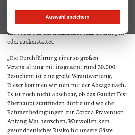
werden. Ursprünglichhätte das Fest von 29.
April bis 2. Mai in Zell am Ziller stattfinden
Auswahl speichern
sollen. Bereits erworbene Tickets werden
entweder auf das kommende Jahr übertragen
oder rückerstattet.
„Die Durchführung einer so großen
Veranstaltung mit insgesamt rund 30.000
Besuchern ist eine große Verantwortung.
Dieser kommen wir nun mit der Absage nach.
Es ist noch nicht absehbar, ob das Gauder Fest
überhaupt stattfinden dürfte und welche
Rahmenbedingungen zur Corona Prävention
Anfang Mai herrschen. Wir wollen kein
gesundheitliches Risiko für unsere Gäste