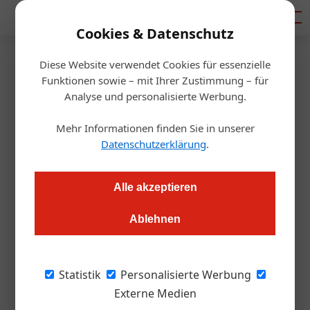
Mediadaten
Cookies & Datenschutz
Diese Website verwendet Cookies für essenzielle
Startseite
/
Gastro & Hotel
Funktionen sowie – mit Ihrer Zustimmung – für
Hilfen im Überblick und Details
Analyse und personalisierte Werbung.
zum Ausfallbonus
Mehr Informationen finden Sie in unserer
Datenschutzerklärung
.
Redaktion.OEGZ
25.02.2021, 09:52 Uhr
Alle akzeptieren
Wir haben alle Details zu aktuellen Hilfen und
Ablehnen
Unterstützungen zusammengefasst. Neu: Steuerstundungen
wurden verlängert.
Statistik
Personalisierte Werbung
Update vom 25. Februar 2021:
Externe Medien