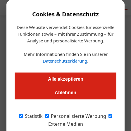
Mediadaten
Cookies & Datenschutz
Diese Website verwendet Cookies für essenzielle
Startseite
/
Gastro & Hotel
Funktionen sowie – mit Ihrer Zustimmung – für
Hilfen wie in Deutschland: Das
Analyse und personalisierte Werbung.
brauchen wir auch! Jetzt!
Mehr Informationen finden Sie in unserer
Datenschutzerklärung
.
Thomas Askan Vierich
04.06.2020, 16:29 Uhr
Alle akzeptieren
Was ist denn mit den Deutschen los? Die waren doch wie wir
Ablehnen
lange Anhänger der „schwarzen Null“! Doch jetzt sind sie
umgeschwenkt. Denn sie haben die Zeichen der Zeit erkannt.
Statistik
Personalisierte Werbung
In der Krise hilft nicht Sparen oder
Externe Medien