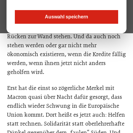
Herumtricksen mit dem Haushalt, da helfen
auch keine Kredite, die irgendwann
Auswahl speichern
zurückgezahlt werden müssen von Leuten
und Unternehmen und Ländern, die mit dem
Rücken zur Wand stehen. Und da auch noch
stehen werden oder gar nicht mehr
ökonomisch existieren, wenn die Kredite fällig
werden, wenn ihnen jetzt nicht anders
geholfen wird.
Erst hat die einst so zögerliche Merkel mit
Macron quasi über Nacht dafür gesorgt, dass
endlich wieder Schwung in die Europäische
Union kommt. Dort heißt es jetzt auch: Helfen
statt rechnen. Solidarität statt oberlehrerhafte
Dünkel gegenüber dem „faulen“ Süden. Und