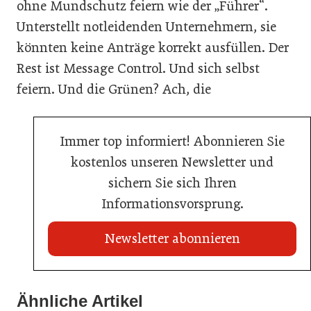
ohne Mundschutz feiern wie der „Führer“.
Unterstellt notleidenden Unternehmern, sie
könnten keine Anträge korrekt ausfüllen. Der
Rest ist Message Control. Und sich selbst
feiern. Und die Grünen? Ach, die
Immer top informiert! Abonnieren Sie
kostenlos unseren Newsletter und
sichern Sie sich Ihren
Informationsvorsprung.
Newsletter abonnieren
22. Juli 2026
Travel Start-up Night 2026: Beste Tourismus-Idee
Ähnliche Artikel