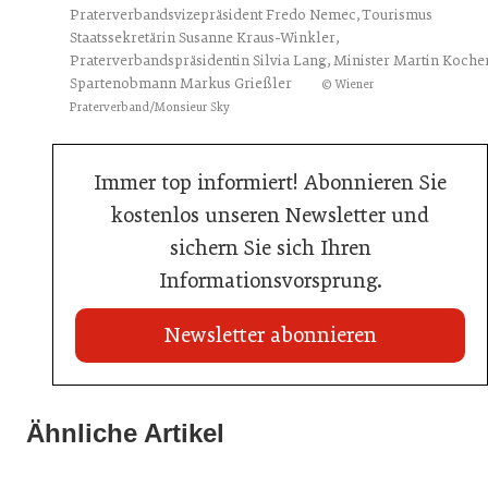
Praterverbandsvizepräsident Fredo Nemec, Tourismus
Staatssekretärin Susanne Kraus-Winkler,
Praterverbandspräsidentin Silvia Lang, Minister Martin Kocher
Spartenobmann Markus Grießler
© Wiener
Praterverband/Monsieur Sky
Immer top informiert! Abonnieren Sie
kostenlos unseren Newsletter und
sichern Sie sich Ihren
Informationsvorsprung.
Newsletter abonnieren
22. Juli 2026
Travel Start-up Night 2026: Beste Tourismus-Idee
Ähnliche Artikel
22. Juli 2026
gesucht
20. Juli 2026
MCI-Professorin erhält internationale Auszeichnung