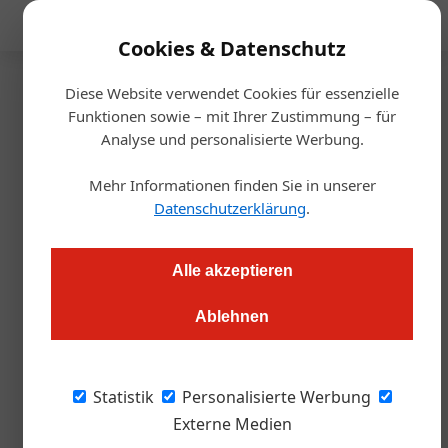
Mediadaten
Cookies & Datenschutz
Diese Website verwendet Cookies für essenzielle
Startseite
/
Gastro & Hotel
Funktionen sowie – mit Ihrer Zustimmung – für
Hoher Besuch im
Analyse und personalisierte Werbung.
Wurstelprater
Mehr Informationen finden Sie in unserer
Datenschutzerklärung
.
Alexander Grübling
05.07.2023, 12:33 Uhr
Alle akzeptieren
Der Prater bringt die Stadt zum Leuchten: Davon machten
Ablehnen
sich Minister, Staatssekretärin, ÖW-Chefin und der
Tourismusspartenobmann ein Bild.
Statistik
Personalisierte Werbung
Bild oben: Die Luftburg begrüßte die
Externe Medien