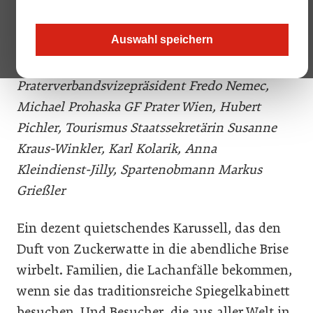
Delegation: (v. l.) Viola Pondorfer,
Praterverbandspräsidentin Silvia Lang, Sabine
Auswahl speichern
Holzdorfer, Filip Simek, Minister Martin
Kocher, Paul Kolarik,
Praterverbandsvizepräsident Fredo Nemec,
Michael Prohaska GF Prater Wien, Hubert
Pichler, Tourismus Staatssekretärin Susanne
Kraus-Winkler, Karl Kolarik, Anna
Kleindienst-Jilly, Spartenobmann Markus
Grießler
Ein dezent quietschendes Karussell, das den
Duft von Zuckerwatte in die abendliche Brise
wirbelt. Familien, die Lachanfälle bekommen,
wenn sie das traditionsreiche Spiegelkabinett
besuchen. Und Besucher, die aus aller Welt in