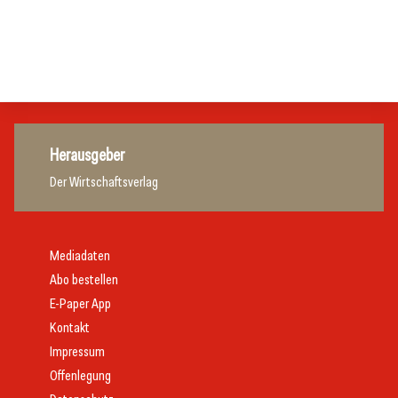
Zillertalbahn: Diesel hat ausgedient
Tourismusbranche
Tourismusbranche
Tourismusbranche
Herausgeber
Der Wirtschaftsverlag
Mediadaten
Abo bestellen
E-Paper App
Kontakt
Impressum
Offenlegung