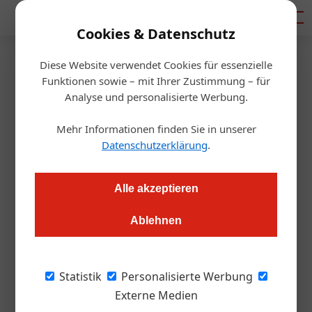
Mediadaten
Cookies & Datenschutz
Diese Website verwendet Cookies für essenzielle
Startseite
/
Gastro & Hotel
Funktionen sowie – mit Ihrer Zustimmung – für
Innsbruck positioniert sich neu
Analyse und personalisierte Werbung.
Mehr Informationen finden Sie in unserer
Barbara Egger
10.02.2016, 15:28 Uhr
Datenschutzerklärung
.
Der Geschäftsführungswechsel bei Innsbruck Tourismus
Alle akzeptieren
bringt auch eine Neuausrichtung mit sich: Offline und Online
soll enger verknüpft werden und das Gemeinschaftsgefühl
Ablehnen
gestärkt werden
Statistik
Personalisierte Werbung
Kommunikation ist das halbe Leben: Rund
Externe Medien
100 Mitarbeiterinnen und Mitarbeiter