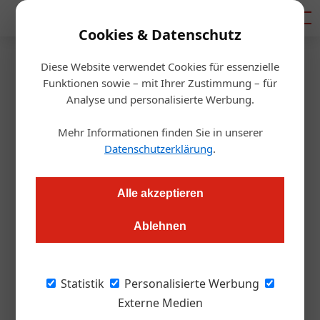
Mediadaten
Cookies & Datenschutz
Diese Website verwendet Cookies für essenzielle
Startseite
/
Gastro & Hotel
Funktionen sowie – mit Ihrer Zustimmung – für
Jetzt oder nie
Analyse und personalisierte Werbung.
Mehr Informationen finden Sie in unserer
Redaktion.OEGZ
27.10.2009, 15:18 Uhr
Datenschutzerklärung
.
Vorige Woche wurde bei der Wiener Tourismuskonferenz von
Alle akzeptieren
Tourismusdirektor Norbert Kettner und Josef Koinig,
Geschäftsführer der Werbeagentur Jung von Matt/Donau,
Ablehnen
die mit Spannung erwartete neue Werbelinie des Wien
Tourismus präsentiert.
Statistik
Personalisierte Werbung
Externe Medien
„Wien – jetzt oder nie“ lautet der neue Slogan,