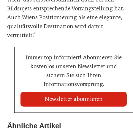
Bildsujets entsprechende Vorrangstellung hat.
Auch Wiens Positionierung als eine elegante,
qualitätsvolle Destination wird damit
vermittelt.“
Immer top informiert! Abonnieren Sie
kostenlos unseren Newsletter und
sichern Sie sich Ihren
Informationsvorsprung.
Newsletter abonnieren
22. Juli 2026
Travel Start-up Night 2026: Beste Tourismus-Idee
Ähnliche Artikel
22. Juli 2026