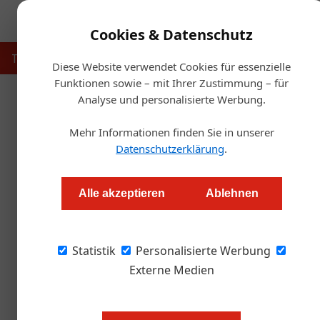
Cookies & Datenschutz
Touristik
Gastronomie
Hotellerie
Handel & Herst
Diese Website verwendet Cookies für essenzielle
Funktionen sowie – mit Ihrer Zustimmung – für
Analyse und personalisierte Werbung.
Startse
Mehr Informationen finden Sie in unserer
Kärntens S
Datenschutzerklärung
.
Jasmin Kreulitsch
Alle akzeptieren
Ablehnen
Kärnten hat von der Internationalen Slow-Fo
Statistik
neues ­Slow-Food-Konzept auszuarbeiten. Im 
Personalisierte Werbung
Lebens. Jetzt nimmt das Dorfentwicklungspro
Externe Medien
Früher“, sagt Eckhard Mandler, „w