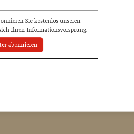
bonnieren Sie kostenlos unseren
 sich Ihren Informationsvorsprung.
ter abonnieren
 erhält internationale
20. Juli 2026
Zillertalbahn: Diesel hat ausgedient
e
Tourismusbranche