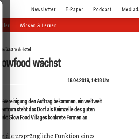
Newsletter
E-Paper
Podcast
Mediad
eller
Wissen & Lernen
ite
/
Gastro & Hotel
lowfood wächst
18.04.2019, 14:18 Uhr
od-Vereinigung den Auftrag bekommen, ein weltweit
Zentrum steht das Dorf als Keimzelle des guten
jekt Slow Food Villages konkrete Formen an
ar die ursprüngliche Funktion eines