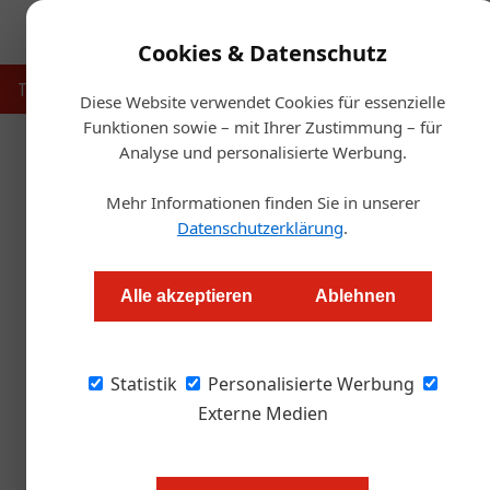
Cookies & Datenschutz
Touristik
Gastronomie
Hotellerie
Handel & Herst
Diese Website verwendet Cookies für essenzielle
Funktionen sowie – mit Ihrer Zustimmung – für
Analyse und personalisierte Werbung.
Startse
Mehr Informationen finden Sie in unserer
Weit
Datenschutzerklärung
.
Know-how aus Ös
Alle akzeptieren
Ablehnen
Markus Höller
Statistik
Personalisierte Werbung
Die ÖHV baut ihr Engagement auf europäische
Digitalisierung und Nachhaltigkeit zur Weiter
Externe Medien
Nach der erfolgreichen Umsetzung