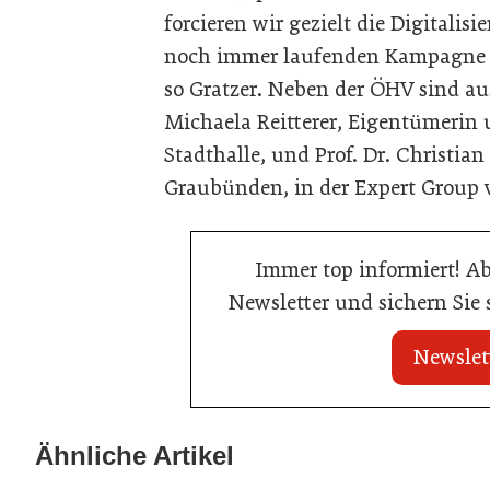
forcieren wir gezielt die Digitalis
noch immer laufenden Kampagne ‚Z
so Gratzer. Neben der ÖHV sind a
Michaela Reitterer, Eigentümerin 
Stadthalle, und Prof. Dr. Christi
Graubünden, in der Expert Group v
Immer top informiert! A
Newsletter und sichern Sie
Newslet
22. Juli 2026
22. Juli 2026
MCI-Professorin
Travel Start-up Night 2026: Beste
Ähnliche Artikel
Auszeichnung
Tourismus-Idee gesucht