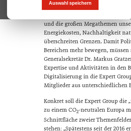
Auswahl speichern
Going Green“ in Österreich baut 
Ebene in der Expert Group „Togeth
und die großen Megathemen unsere
Energiekosten, Nachhaltigkeit nat
überschreiten Grenzen. Damit Poli
Bereichen mehr bewegen, müssen s
Generalsekretär Dr. Markus Gratze
Expertise und Aktivitäten in den 
Digitalisierung in die Expert Grou
Mitglieder aus unterschiedlichen 
Konkret soll die Expert Group die 
zu einem CO
-neutralen Europa mi
2
Schnittfläche zweier Themenfelder,
stehen: „Spätestens seit der 2016 e