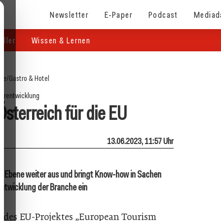
Newsletter
E-Paper
Podcast
Mediad
eller
Wissen & Lernen
ite
/
Gastro & Hotel
erentwicklung
terreich für die EU
13.06.2023, 11:57 Uhr
r Ebene weiter aus und bringt Know-how in Sachen
entwicklung der Branche ein
 des EU-Projektes „European Tourism