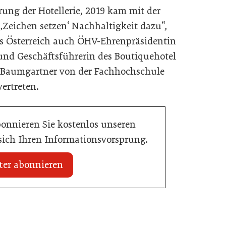
ierung der Hotellerie, 2019 kam mit der
eichen setzen‘ Nachhaltigkeit dazu“,
us Österreich auch ÖHV-Ehrenpräsidentin
und Geschäftsführerin des Boutiquehotel
an Baumgartner von der Fachhochschule
ertreten.
bonnieren Sie kostenlos unseren
 sich Ihren Informationsvorsprung.
ter abonnieren
 erhält internationale
20. Juli 2026
Zillertalbahn: Diesel hat ausgedient