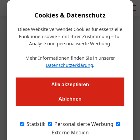
Mediadaten
Cookies & Datenschutz
Diese Website verwendet Cookies für essenzielle
Startseite
/
Gastro & Hotel
Funktionen sowie – mit Ihrer Zustimmung – für
Kostenlose Veranstaltungen für
Analyse und personalisierte Werbung.
die Tourismusbranche
Mehr Informationen finden Sie in unserer
Datenschutzerklärung
.
Redaktion
16.04.2020, 09:04 Uhr
Alle akzeptieren
Mit den „Zukunftstagen für Destinationen“ startet
Ablehnen
Tourismuszukunft am 20. April eine digitale
Veranstaltungsreihe für die Tourismusbranche. In kostenlosen
Webinaren, Diskussionen und Workshops verraten Experten,
Statistik
Personalisierte Werbung
wie Destinationen dem Stillstand begegnen und sich für die
Externe Medien
Zeit nach Corona rüsten können.