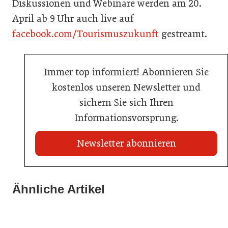
Diskussionen und Webinare werden am 20.
April ab 9 Uhr auch live auf
facebook.com/Tourismuszukunft
gestreamt.
Immer top informiert! Abonnieren Sie
kostenlos unseren Newsletter und
sichern Sie sich Ihren
Informationsvorsprung.
Newsletter abonnieren
22. Juli 2026
Travel Start-up Night 2026: Beste Tourismus-Idee
Ähnliche Artikel
22. Juli 2026
gesucht
20. Juli 2026
MCI-Professorin erhält internationale Auszeichnung
Zillertalbahn: Diesel hat ausgedient