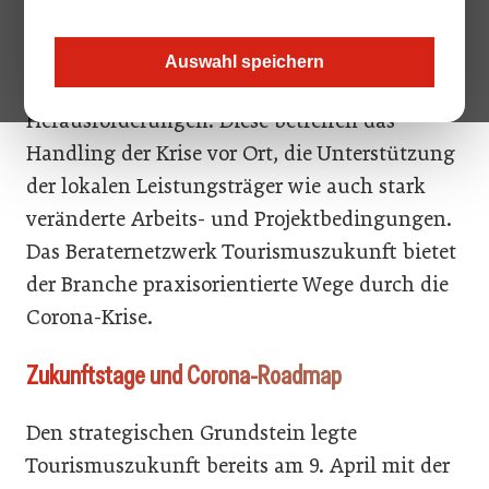
Die Corona-Krise stellt touristische
Auswahl speichern
Destinationen vor beispiellose
Herausforderungen. Diese betreffen das
Handling der Krise vor Ort, die Unterstützung
der lokalen Leistungsträger wie auch stark
veränderte Arbeits- und Projektbedingungen.
Das Beraternetzwerk Tourismuszukunft bietet
der Branche praxisorientierte Wege durch die
Corona-Krise.
Zukunftstage und Corona-Roadmap
Den strategischen Grundstein legte
Tourismuszukunft bereits am 9. April mit der