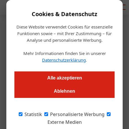
Mediadaten
Cookies & Datenschutz
Diese Website verwendet Cookies für essenzielle
Startseite
/
Gastro & Hotel
Funktionen sowie – mit Ihrer Zustimmung – für
Kurz will Mehrwertsteuer
Analyse und personalisierte Werbung.
senken
Mehr Informationen finden Sie in unserer
Datenschutzerklärung
.
Redaktion
21.06.2017, 14:15 Uhr
Alle akzeptieren
Ablehnen
ÖVP-Chef Sebastian Kurz hat am Dienstag in
Salzburg seine „Österreich-Gespräche“
Statistik
Personalisierte Werbung
fortgesetzt und sich dabei mit zehn Spitzen-
Externe Medien
Vertretern der Tourismusbranche getroffen.