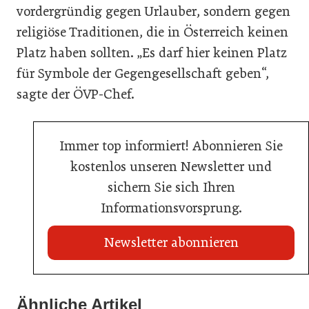
vordergründig gegen Urlauber, sondern gegen
religiöse Traditionen, die in Österreich keinen
Platz haben sollten. „Es darf hier keinen Platz
für Symbole der Gegengesellschaft geben“,
sagte der ÖVP-Chef.
Immer top informiert! Abonnieren Sie
kostenlos unseren Newsletter und
sichern Sie sich Ihren
Informationsvorsprung.
Newsletter abonnieren
22. Juli 2026
Travel Start-up Night 2026: Beste Tourismus-Idee
Ähnliche Artikel