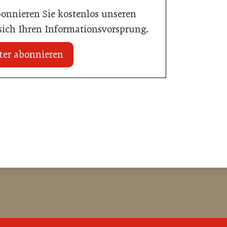
bonnieren Sie kostenlos unseren
 sich Ihren Informationsvorsprung.
ter abonnieren
 erhält internationale
20. Juli 2026
Zillertalbahn: Diesel hat ausgedient
e
Tourismusbranche