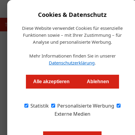
Cookies & Datenschutz
Touristik
Gastronomie
Hotellerie
Handel & Herst
Diese Website verwendet Cookies für essenzielle
Funktionen sowie – mit Ihrer Zustimmung – für
Analyse und personalisierte Werbung.
Startse
Mehr Informationen finden Sie in unserer
Mehr Reisebeschwe
Datenschutzerklärung
.
Redaktion
Alle akzeptieren
Ablehnen
Rund 60 Prozent mehr Reisebeschwerden gab es
Statistik
Grund für den rapiden Anstieg ist in erster Linie 
Personalisierte Werbung
Externe Medien
Rund 600 Anfragen wurden zwisc
Gewährleistung, Schadenersatz, St