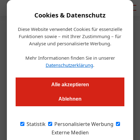
Mediadaten
Cookies & Datenschutz
Diese Website verwendet Cookies für essenzielle
Startseite
/
Gastro & Hotel
Funktionen sowie – mit Ihrer Zustimmung – für
Menschen begegnen und
Analyse und personalisierte Werbung.
Authentisches erleben
Mehr Informationen finden Sie in unserer
Datenschutzerklärung
.
Redaktion.OEGZ
03.06.2015, 00:00 Uhr
Alle akzeptieren
Auf dem Tourismustag wurden strategische Überlegungen
Ablehnen
der Österreich Werbung (ÖW) und eine Studie zum
kulinarischen Tourismus vorgestellt. Außerdem wurde der
EDEN 2015 verliehen
Statistik
Personalisierte Werbung
Externe Medien
Text: Thomas Askan Vierich