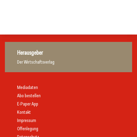
Zillertalbahn: Diesel hat ausgedient
Tourismusbranche
Tourismusbranche
Tourismusbranche
Herausgeber
Der Wirtschaftsverlag
Mediadaten
Abo bestellen
E-Paper App
Kontakt
Impressum
Offenlegung
Datenschutz