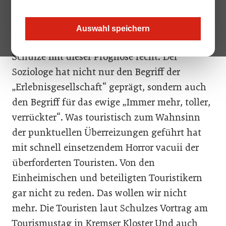
Die Zeiten des „Steigerungsspiels“ könnten
Auswahl speichern
bald vorbei sein. Hoffentlich hat Prof. Gerhard
Schulze mit dieser Prognose recht. Der
Soziologe hat nicht nur den Begriff der
„Erlebnisgesellschaft“ geprägt, sondern auch
den Begriff für das ewige „Immer mehr, toller,
verrückter“. Was touristisch zum Wahnsinn
der punktuellen Überreizungen geführt hat
mit schnell einsetzendem Horror vacuii der
überforderten Touristen. Von den
Einheimischen und beteiligten Touristikern
gar nicht zu reden. Das wollen wir nicht
mehr. Die Touristen laut Schulzes Vortrag am
Tourismustag in Kremser Kloster Und auch