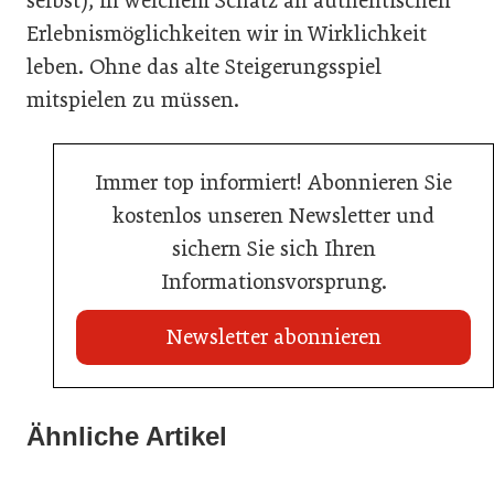
selbst), in welchem Schatz an authentischen
Erlebnismöglichkeiten wir in Wirklichkeit
leben. Ohne das alte Steigerungsspiel
mitspielen zu müssen.
Immer top informiert! Abonnieren Sie
kostenlos unseren Newsletter und
sichern Sie sich Ihren
Informationsvorsprung.
Newsletter abonnieren
22. Juli 2026
Travel Start-up Night 2026: Beste Tourismus-Idee
Ähnliche Artikel
22. Juli 2026
gesucht
20. Juli 2026
MCI-Professorin erhält internationale Auszeichnung