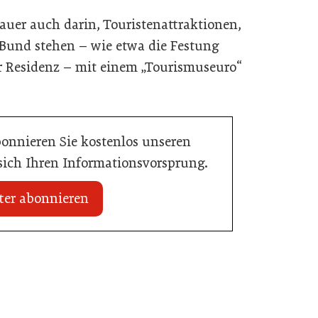
auer auch darin, Touristenattraktionen,
r Bund stehen – wie etwa die Festung
r Residenz – mit einem „Tourismuseuro“
bonnieren Sie kostenlos unseren
 sich Ihren Informationsvorsprung.
ter abonnieren
 erhält internationale
20. Juli 2026
Zillertalbahn: Diesel hat ausgedient