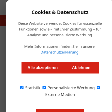
Cookies & Datenschutz
Touristik
Gastronomie
Hotellerie
Handel & Herst
Diese Website verwendet Cookies für essenzielle
Funktionen sowie – mit Ihrer Zustimmung – für
Analyse und personalisierte Werbung.
Startse
Mehr Informationen finden Sie in unserer
Nächtigungs-
Datenschutzerklärung
.
Alexander Tempelmayr
Alle akzeptieren
Ablehnen
Die Ortstaxe soll kräftig steigen. Doch währ
Statistik
fürchten Hoteliers um ihre Gäste.
Personalisierte Werbung
Externe Medien
In wenigen Wochen stehen in Salz
Befürworter einer Erhöhung der Or