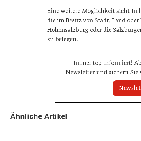
Eine weitere Möglichkeit sieht Iml
die im Besitz von Stadt, Land ode
Hohensalzburg oder die Salzburge
zu belegen.
Immer top informiert! A
Newsletter und sichern Sie
Newslet
22. Juli 2026
22. Juli 2026
MCI-Professorin
Travel Start-up Night 2026: Beste
Ähnliche Artikel
Auszeichnung
Tourismus-Idee gesucht