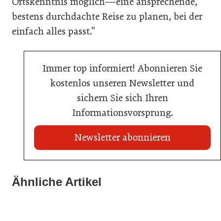
Ortskenntnis möglich—eine ansprechende,
bestens durchdachte Reise zu planen, bei der
einfach alles passt.“
Immer top informiert! Abonnieren Sie
kostenlos unseren Newsletter und
sichern Sie sich Ihren
Informationsvorsprung.
Newsletter abonnieren
22. Juli 2026
Travel Start-up Night 2026: Beste Tourismus-Idee
Ähnliche Artikel
22. Juli 2026
gesucht
20. Juli 2026
MCI-Professorin erhält internationale Auszeichnung
Zillertalbahn: Diesel hat ausgedient