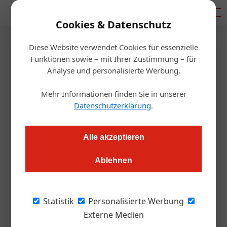
Mediadaten
Cookies & Datenschutz
Diese Website verwendet Cookies für essenzielle
Startseite
/
Gastro & Hotel
Funktionen sowie – mit Ihrer Zustimmung – für
Tourismus
Analyse und personalisierte Werbung.
Neue Plattform erleichtert
Mehr Informationen finden Sie in unserer
Gruppenreiseplanung
Datenschutzerklärung
.
Redaktion.OEGZ
23.09.2024, 11:00 Uhr
Alle akzeptieren
Ablehnen
Eine neue Online-Plattform will für frischen Wind in der
Tourismusbranche sorgen: Unter www.bus-austria.at finden
Reiseveranstalter und Busunternehmen ab sofort
Statistik
Personalisierte Werbung
umfassende Informationen zur Planung von Gruppenreisen -
Externe Medien
kostenlos und ohne Registrierungszwang.