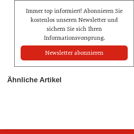
Immer top informiert! Abonnieren Sie
kostenlos unseren Newsletter und
sichern Sie sich Ihren
Informationsvorsprung.
Newsletter abonnieren
22. Juli 2026
Travel Start-up Night 2026: Beste Tourismus-Idee
Ähnliche Artikel
22. Juli 2026
gesucht
20. Juli 2026
MCI-Professorin erhält internationale Auszeichnung
Zillertalbahn: Diesel hat ausgedient
Tourismusbranche
Tourismusbranche
Tourismusbranche