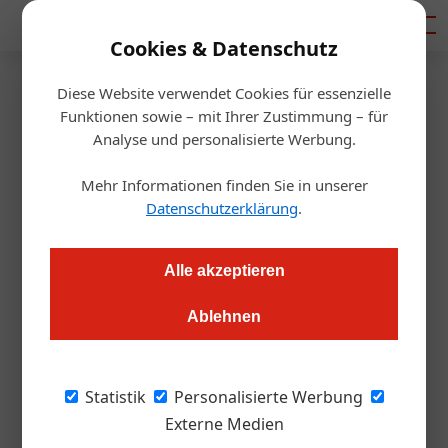
Mediadaten
Cookies & Datenschutz
Diese Website verwendet Cookies für essenzielle
Startseite
/
Gastro & Hotel
Funktionen sowie – mit Ihrer Zustimmung – für
NÖ-Tourismus-Chef im
Analyse und personalisierte Werbung.
Interview: Wachstum ja, aber
Mehr Informationen finden Sie in unserer
Datenschutzerklärung
.
nicht um jeden Preis!
Alle akzeptieren
Daniel Nutz
12.11.2020, 12:47 Uhr
Ablehnen
Niederösterreich Tourismus hat seine Strategie 2025
präsentiert. Die ÖGZ sprach mit Geschäftsführer Michael
Statistik
Personalisierte Werbung
Duscher über den Wertewandel durch Corona, Aufholbedarf
Externe Medien
beim Freizeittourismus und warum Wirthäuser jetzt lässig