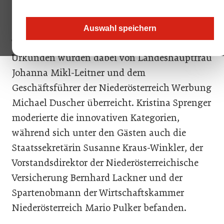
Neun Nominierte, vier Gewinner: So sah die
Lage beim Niederösterreichischen
Auswahl speichern
Tourismuspreis 2024 aus. Die Gewinne und
Urkunden wurden dabei von Landeshauptfrau
Johanna Mikl-Leitner und dem
Geschäftsführer der Niederösterreich Werbung
Michael Duscher überreicht. Kristina Sprenger
moderierte die innovativen Kategorien,
während sich unter den Gästen auch die
Staatssekretärin Susanne Kraus-Winkler, der
Vorstandsdirektor der Niederösterreichische
Versicherung Bernhard Lackner und der
Spartenobmann der Wirtschaftskammer
Niederösterreich Mario Pulker befanden.