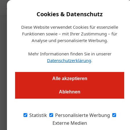
Mediadaten
Cookies & Datenschutz
Diese Website verwendet Cookies für essenzielle
Startseite
/
Gastro & Hotel
Funktionen sowie – mit Ihrer Zustimmung – für
Auszeichnung
Analyse und personalisierte Werbung.
NÖ: Tourismuspreis 2024
Mehr Informationen finden Sie in unserer
verliehen
Datenschutzerklärung
.
Redaktion.OEGZ
26.11.2024, 13:08 Uhr
Alle akzeptieren
Ablehnen
Das Schloss an der Eisenstraße in Waidhofen an der Ybbs in
Niederösterreich war Austragungsort der Feierlichkeiten zum
diesjährigen NÖ Tourismuspreis. Vier Sieger*innen durften
Statistik
Personalisierte Werbung
sich freuen.
Externe Medien