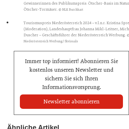
Gewinnerinnen des Publikumspreis: Ötscher-Basis im Natu
Ötscher-Tormäuer.
© NLK Burchhart
Tourismuspreis Niederösterreich 2024 – v.l.n.r. Kristina Spr
(Moderation), Landeshauptfrau Johanna Mikl-Leitner, Mich
Duscher – Geschäftsführer der Niederösterreich Werbung.
Niederösterreich Werbung/ fkvisuals
Immer top informiert! Abonnieren Sie
kostenlos unseren Newsletter und
sichern Sie sich Ihren
Informationsvorsprung.
Newsletter abonnieren
22. Juli 2026
Travel Start-up Night 2026: Beste Tourismus-Idee
Ähnliche Artikel