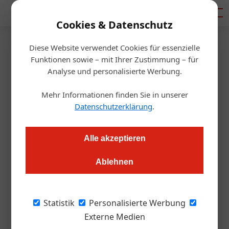
Mediadaten
Cookies & Datenschutz
Diese Website verwendet Cookies für essenzielle
Startseite
/
Gastro & Hotel
Funktionen sowie – mit Ihrer Zustimmung – für
ÖHT: Hilfe bei Insolvenzgefahr
Analyse und personalisierte Werbung.
Mehr Informationen finden Sie in unserer
Daniel Nutz
20.09.2018, 11:47 Uhr
Datenschutzerklärung
.
Die Insolvenzgefahr unter Beherbergungs- und
Alle akzeptieren
Gaststättenbetrieben ist höher ist als in allen anderen
Branchen. Die ÖHT greift Unternehmen, die in
Ablehnen
Schwierigkeiten geraten sind, mit einem
Restrukturierungsprogrammsunter die Arme.
Statistik
Personalisierte Werbung
Externe Medien
Ein Blick auf die aktuelle Insolvenzstatistik