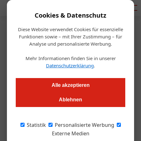
Mediadaten
Cookies & Datenschutz
Diese Website verwendet Cookies für essenzielle
Startseite
/
Gastro & Hotel
Funktionen sowie – mit Ihrer Zustimmung – für
Ausbildung
Analyse und personalisierte Werbung.
Lernen fürs Leben bei den
Mehr Informationen finden Sie in unserer
Olympischen Spielen
Datenschutzerklärung
.
Martin Angerer
11.09.2024, 08:07 Uhr
Alle akzeptieren
Ablehnen
24 Schülerinnen und Schüler der führenden Tourismusschulen
Österreichs kochten während der Olympischen Spiele für die
Gäste des Austria House. Eine Erfahrung, die die Jungköche
Statistik
Personalisierte Werbung
sicherlich nicht nur beruflich, sondern auch persönlich prägte.
Externe Medien