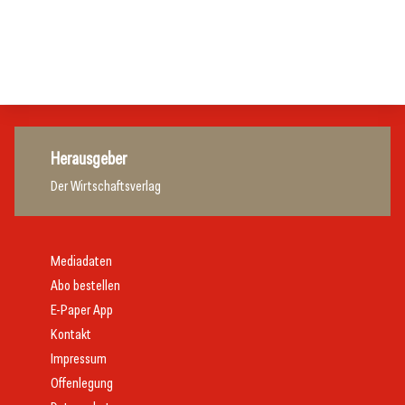
Zillertalbahn: Diesel hat ausgedient
Tourismusbranche
Tourismusbranche
Tourismusbranche
Herausgeber
Der Wirtschaftsverlag
Mediadaten
Abo bestellen
E-Paper App
Kontakt
Impressum
Offenlegung