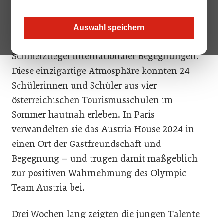
Olympische Spiele sind nicht nur ein
sportliches Großereignis, sondern auch ein
Auswahl speichern
Treffpunkt der Kulturen und ein
Schmelztiegel internationaler Begegnungen.
Diese einzigartige Atmosphäre konnten 24
Schülerinnen und Schüler aus vier
österreichischen Tourismusschulen im
Sommer hautnah erleben. In Paris
verwandelten sie das Austria House 2024 in
einen Ort der Gastfreundschaft und
Begegnung – und trugen damit maßgeblich
zur positiven Wahrnehmung des Olympic
Team Austria bei.
Drei Wochen lang zeigten die jungen Talente