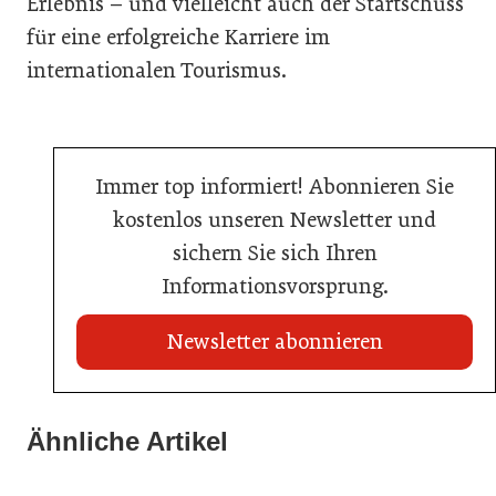
Erlebnis – und vielleicht auch der Startschuss
für eine erfolgreiche Karriere im
internationalen Tourismus.
Immer top informiert! Abonnieren Sie
kostenlos unseren Newsletter und
sichern Sie sich Ihren
Informationsvorsprung.
Newsletter abonnieren
22. Juli 2026
Travel Start-up Night 2026: Beste Tourismus-Idee
Ähnliche Artikel
22. Juli 2026
gesucht
20. Juli 2026
MCI-Professorin erhält internationale Auszeichnung