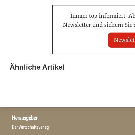
Immer top informiert! A
Newsletter und sichern Sie
Newslet
22. Juli 2026
22. Juli 2026
MCI-Professorin
Travel Start-up Night 2026: Beste
Ähnliche Artikel
Auszeichnung
Tourismus-Idee gesucht
Tourismusbranche
Tourismusbranch
Herausgeber
Der Wirtschaftsverlag