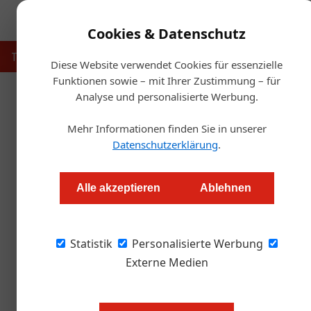
Cookies & Datenschutz
Touristik
Gastronomie
Hotellerie
Handel & Herst
Diese Website verwendet Cookies für essenzielle
Funktionen sowie – mit Ihrer Zustimmung – für
Analyse und personalisierte Werbung.
Startse
Mehr Informationen finden Sie in unserer
Datenschutzerklärung
.
Pyhrn-Priel hat ein
Alle akzeptieren
Ablehnen
Alexander Grübling
Statistik
Personalisierte Werbung
Corinna Polz übernimmt mit 1. Mai 2023 die L
Chefin?
Externe Medien
Jetzt ist es fix: Corinna Polz ist n