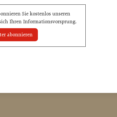
bonnieren Sie kostenlos unseren
 sich Ihren Informationsvorsprung.
ter abonnieren
 erhält internationale
20. Juli 2026
Zillertalbahn: Diesel hat ausgedient
e
Tourismusbranche