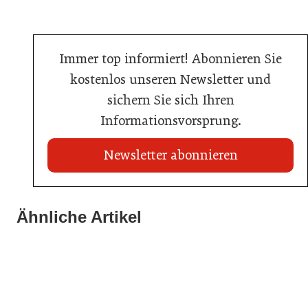
Immer top informiert! Abonnieren Sie
kostenlos unseren Newsletter und
sichern Sie sich Ihren
Informationsvorsprung.
Newsletter abonnieren
22. Juli 2026
Travel Start-up Night 2026: Beste Tourismus-Idee
Ähnliche Artikel
22. Juli 2026
gesucht
20. Juli 2026
MCI-Professorin erhält internationale Auszeichnung
Zillertalbahn: Diesel hat ausgedient
Tourismusbranche
Tourismusbranche
Tourismusbranche