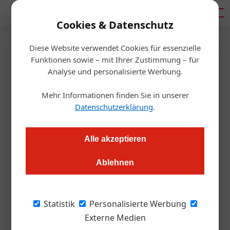
Mediadaten
Cookies & Datenschutz
Diese Website verwendet Cookies für essenzielle
Startseite
/
Gastro & Hotel
Funktionen sowie – mit Ihrer Zustimmung – für
Rogner Bad Blumau
Analyse und personalisierte Werbung.
ausgezeichnet
Mehr Informationen finden Sie in unserer
Datenschutzerklärung
.
Alexander Grübling
27.01.2016, 12:55 Uhr
Alle akzeptieren
Ablehnen
In der Aula der FH Campus 02 wurden die
familienfreundlichsten Betriebe der
Statistik
Personalisierte Werbung
Steiermark 2015 gekürt. Nach dem Sieg in der
Externe Medien
Kategorie Großunternehmen bei der