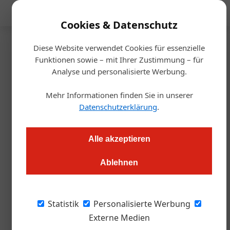
Mediadaten
Cookies & Datenschutz
Diese Website verwendet Cookies für essenzielle
Startseite
/
Gastro & Hotel
Funktionen sowie – mit Ihrer Zustimmung – für
Tourismus
Analyse und personalisierte Werbung.
Schneeballschlacht 2.0:
Mehr Informationen finden Sie in unserer
Yukigassen erobert Österreich
Datenschutzerklärung
.
Julia Schwarz
14.12.2023, 09:32 Uhr
Alle akzeptieren
Ablehnen
Japanische Tradition trifft Austro-Winter: Filzmoos hostet die
erste Yukigassen-Meisterschaft.
Statistik
Personalisierte Werbung
Bild oben: Filzmoos wird zur Hochburg einer
Externe Medien