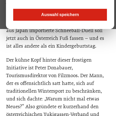
japanischen Schneeball-Sportart.
Filzmoos wird zum heimischen Zentrum einer
Auswahl speichern
japanischen Wintersportart: Yukigassen. Das
aus Japan importierte Schneeball-Duell soll
jetzt auch in Österreich Fuß fassen – und es
ist alles andere als ein Kindergeburtstag.
Der kühne Kopf hinter dieser frostigen
Initiative ist Peter Donabauer,
Tourismusdirektor von Filzmoos. Der Mann,
der es offensichtlich satt hatte, sich auf
traditionellen Wintersport zu beschränken,
und sich dachte: „Warum nicht mal etwas
Neues?“ Also gründete er kurzerhand den
österreichischen Yukigassen-Verband und