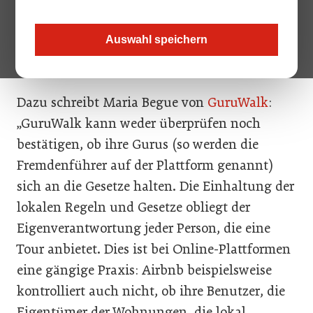
Sanktionsandrohungen der Wirtschaftskammer Wien
bekommen: Laut Gesetz dürfen nur Personen, die eine
offizielle Lizenz erworben haben, als Fremdenführer tätig
Auswahl speichern
sein.
Dazu schreibt Maria Begue von
GuruWalk
:
„GuruWalk kann weder überprüfen noch
bestätigen, ob ihre Gurus (so werden die
Fremdenführer auf der Plattform genannt)
sich an die Gesetze halten. Die Einhaltung der
lokalen Regeln und Gesetze obliegt der
Eigenverantwortung jeder Person, die eine
Tour anbietet. Dies ist bei Online-Plattformen
eine gängige Praxis: Airbnb beispielsweise
kontrolliert auch nicht, ob ihre Benutzer, die
Eigentümer der Wohnungen, die lokal