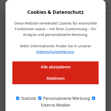
Mediadaten
Cookies & Datenschutz
Diese Website verwendet Cookies für essenzielle
Startseite
/
Gastro & Hotel
Funktionen sowie – mit Ihrer Zustimmung – für
Sharing Economy: Müssen
Analyse und personalisierte Werbung.
Fremdenführer wirklich geprüft
Mehr Informationen finden Sie in unserer
Datenschutzerklärung
.
sein?
Alle akzeptieren
Thomas Askan Vierich
27.11.2018, 13:16 Uhr
Ablehnen
Uns erreichte ein Brief von GuruWalk, einer international (in
mehr als 60 Ländern) arbeitenden Vermittlungsagentur für
Statistik
Personalisierte Werbung
Fremdenführer – lizensierte und nicht-lizensierte. Sechs ihrer
Externe Medien
Wiener nicht-lizensierten Guides haben jetzt