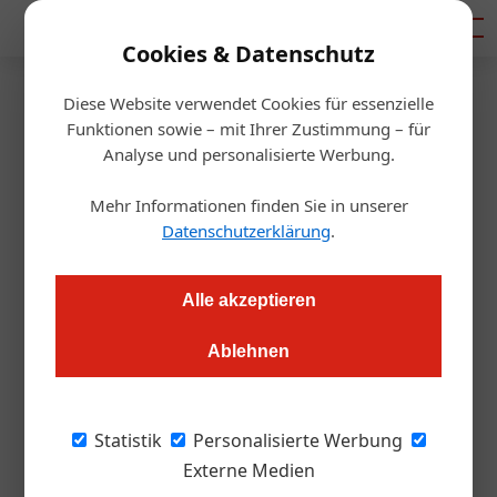
Mediadaten
Cookies & Datenschutz
Diese Website verwendet Cookies für essenzielle
Startseite
/
Gastro & Hotel
Funktionen sowie – mit Ihrer Zustimmung – für
So könnte es künftig
Analyse und personalisierte Werbung.
weitergehen mit der
Mehr Informationen finden Sie in unserer
Datenschutzerklärung
.
Gastronomie und Hotellerie
Alle akzeptieren
Thomas Askan Vierich
16.04.2020, 10:57 Uhr
Ablehnen
Aktuell können Gastronomen auf Lieferservice oder Take-
away setzen – was sich in verwaisten Innenstädten und am
Statistik
Personalisierte Werbung
Land kaum lohnt. Das könnte mit der Öffnung zumindest
Externe Medien
einiger Läden besser werden. Viele Kunden haben aber