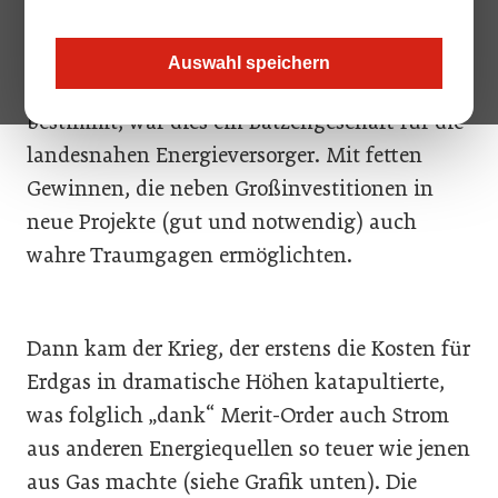
kostete 2 Cent, Wind 4, Kohle vielleicht 12
und Gas – je nach Marktlage – vielleicht 12
Auswahl speichern
Cent. Da der teuerste Preis den Marktpreis
bestimmt, war dies ein Batzengeschäft für die
landesnahen Energieversorger. Mit fetten
Gewinnen, die neben Großinvestitionen in
neue Projekte (gut und notwendig) auch
wahre Traumgagen ermöglichten.
Dann kam der Krieg, der erstens die Kosten für
Erdgas in dramatische Höhen katapultierte,
was folglich „dank“ Merit-Order auch Strom
aus anderen Energiequellen so teuer wie jenen
aus Gas machte (siehe Grafik unten). Die