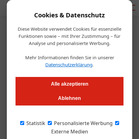
Mediadaten
Cookies & Datenschutz
Diese Website verwendet Cookies für essenzielle
Startseite
/
Gastro & Hotel
Funktionen sowie – mit Ihrer Zustimmung – für
Gastkommentar
Analyse und personalisierte Werbung.
So senken wir die Strompreise
Mehr Informationen finden Sie in unserer
Datenschutzerklärung
.
Redaktion
20.10.2022, 14:28 Uhr
Alle akzeptieren
Dank Merit-Order explodieren derzeit die Preise am
Energiemarkt. Was tun?
Ablehnen
Können Sie sich noch an den Energiemarkt
Statistik
Personalisierte Werbung
vom letzten Jahr erinnern? Die Herstellung
Externe Medien
einer Kilowattstunde (kWh) Photovoltaik