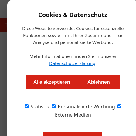
Cookies & Datenschutz
Touristik
Gastronomie
Hotellerie
Handel & Herst
Diese Website verwendet Cookies für essenzielle
Funktionen sowie – mit Ihrer Zustimmung – für
Analyse und personalisierte Werbung.
Startse
Mehr Informationen finden Sie in unserer
Datenschutzerklärung
.
ITB 2023: Starker 
Alle akzeptieren
Ablehnen
Alexander Grübling
Statistik
Personalisierte Werbung
Unter dem Leitmotiv „Open for Change“ macht s
von 7. bis 9. März 2023 in Berlin über die Büh
Externe Medien
bereits ausgebucht