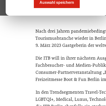
Auswahl speichern
Bild oben: Vor der Pandemie stellte
aus 181 Ländern aus. Rund 160.000
Nach drei Jahren pandemiebedingte
Tourismusbranche wieder in Berlin:
9. März 2023 Gastgeberin der welt
Die ITB will in ihrer nächsten Aus
Fachbesucher- und Medien-Publiku
Consumer-Partnerveranstaltung „Ber
Freizeitmesse Boot & Fun Berlin 
In den Trendsegmenten Travel-Tec
LGBTQI+, Medical, Luxus, Technolo