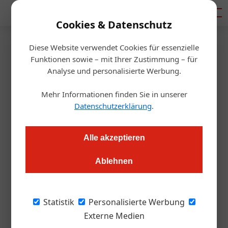
Mediadaten
Cookies & Datenschutz
Diese Website verwendet Cookies für essenzielle
Startseite
/
Gastro & Hotel
Funktionen sowie – mit Ihrer Zustimmung – für
Steiermark-Frühling in Wien
Analyse und personalisierte Werbung.
2021: Absage
Mehr Informationen finden Sie in unserer
Datenschutzerklärung
.
Redaktion.OEGZ
03.09.2020, 11:41 Uhr
Alle akzeptieren
Ein Steiermark-Frühling ohne Publikum - das sei nicht
Ablehnen
machbar, so der Steiermark Tourismus. An Alternativen, dem
Wiener Gast auch im nächsten Jahr die Steiermark als
Urlaubsdestination ans Herz zu legen, wird gearbeitet.
Statistik
Personalisierte Werbung
Externe Medien
Im August hätten die Planungen von