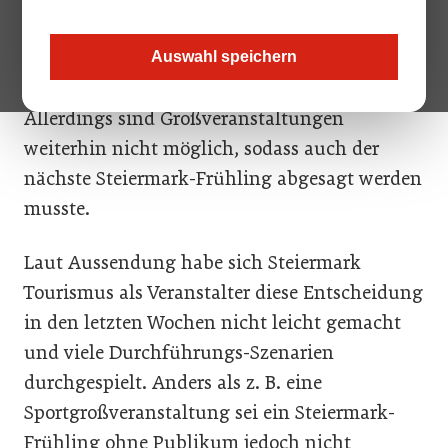
Steiermark Tourismus mit den Partnern für
den 24. Steiermark-Frühling von 25.-28. März
Auswahl speichern
2021 für gut 150.000 Gäste begonnen.
Allerdings sind Großveranstaltungen
weiterhin nicht möglich, sodass auch der
nächste Steiermark-Frühling abgesagt werden
musste.
Laut Aussendung habe sich Steiermark
Tourismus als Veranstalter diese Entscheidung
in den letzten Wochen nicht leicht gemacht
und viele Durchführungs-Szenarien
durchgespielt. Anders als z. B. eine
Sportgroßveranstaltung sei ein Steiermark-
Frühling ohne Publikum jedoch nicht