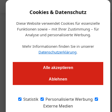
Mediadaten
Cookies & Datenschutz
Diese Website verwendet Cookies für essenzielle
Startseite
/
Gastro & Hotel
Funktionen sowie – mit Ihrer Zustimmung – für
Tirol
Analyse und personalisierte Werbung.
„Tiroler Weg“ zu mehr
Mehr Informationen finden Sie in unserer
Tourismus-Nachhaltigkeit
Datenschutzerklärung
.
Redaktion
25.04.2023, 10:51 Uhr
Alle akzeptieren
Ablehnen
Die Winterzahlen sind noch nicht auf „Vor-Corona-Niveau“. Bei
Nächtigungen und Ankünften gibt es noch ein klares Minus.
Wie sehen die Prognosen aus?
Statistik
Personalisierte Werbung
Externe Medien
Bild oben: WK-Spartenobmann Alois Rainer,