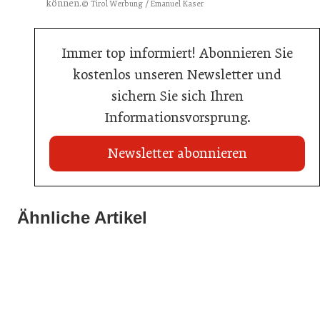
können.
© Tirol Werbung / Emanuel Kaser
Immer top informiert! Abonnieren Sie
kostenlos unseren Newsletter und
sichern Sie sich Ihren
Informationsvorsprung.
Newsletter abonnieren
22. Juli 2026
Travel Start-up Night 2026: Beste Tourismus-Idee
Ähnliche Artikel
22. Juli 2026
gesucht
20. Juli 2026
MCI-Professorin erhält internationale Auszeichnung
Zillertalbahn: Diesel hat ausgedient
Tourismusbranche
Tourismusbranche
Tourismusbranche