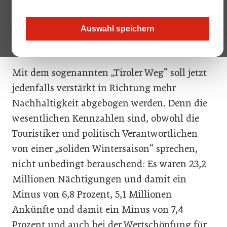
Tourismuslandesrat Mario Gerber und Tirol
Werbung-Geschäftsführerin Karin Seiler
Auswahl speichern
präsentierten die Winterbilanz 2022-23.
Mit dem sogenannten „Tiroler Weg“ soll jetzt
jedenfalls verstärkt in Richtung mehr
Nachhaltigkeit abgebogen werden. Denn die
wesentlichen Kennzahlen sind, obwohl die
Touristiker und politisch Verantwortlichen
von einer „soliden Wintersaison“ sprechen,
nicht unbedingt berauschend: Es waren 23,2
Millionen Nächtigungen und damit ein
Minus von 6,8 Prozent, 5,1 Millionen
Ankünfte und damit ein Minus von 7,4
Prozent und auch bei der Wertschöpfung für