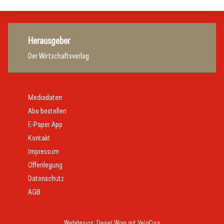
Herausgeber
Der Wirtschaftsverlag
Mediadaten
Abo bestellen
E-Paper App
Kontakt
Impressum
Offenlegung
Datenschutz
AGB
Webdesign:
Daniel Wom
mit
VeloCore