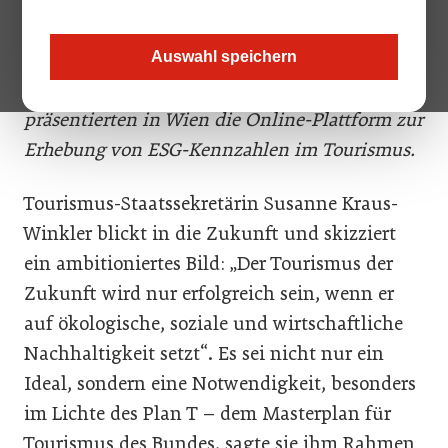
Kontrollbank), Tourismus-
Staatssekretärin Susanne Kraus-Winkler und
Auswahl speichern
ÖHT-Geschäftsführer Matthias Matzer
präsentierten in Wien die Online-Plattform zur
Erhebung von ESG-Kennzahlen im Tourismus.
Tourismus-Staatssekretärin Susanne Kraus-
Winkler blickt in die Zukunft und skizziert
ein ambitioniertes Bild: „Der Tourismus der
Zukunft wird nur erfolgreich sein, wenn er
auf ökologische, soziale und wirtschaftliche
Nachhaltigkeit setzt“. Es sei nicht nur ein
Ideal, sondern eine Notwendigkeit, besonders
im Lichte des Plan T – dem Masterplan für
Tourismus des Bundes, sagte sie ihm Rahmen