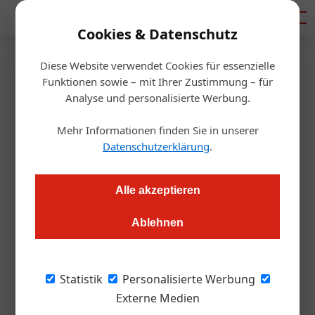
Mediadaten
Cookies & Datenschutz
Diese Website verwendet Cookies für essenzielle
Startseite
/
Gastro & Hotel
Funktionen sowie – mit Ihrer Zustimmung – für
Finanzierung
Analyse und personalisierte Werbung.
Tourismus 2.0: Nachhaltigkeit
Mehr Informationen finden Sie in unserer
messbar machen
Datenschutzerklärung
.
Alexander Grübling
17.08.2023, 11:16 Uhr
Alle akzeptieren
Ablehnen
Mit präzisen Daten zu verantwortungsvollem Handeln: So will
sich der Tourismus an die vorderste Front des Wandels
stellen.
Statistik
Personalisierte Werbung
Externe Medien
Bild oben: Nastassja Cernko (Öst.