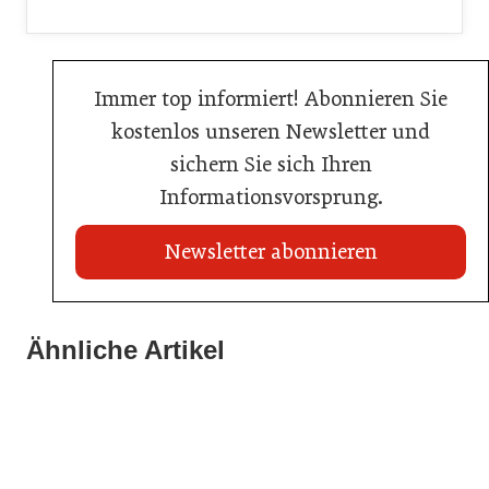
Immer top informiert! Abonnieren Sie
kostenlos unseren Newsletter und
sichern Sie sich Ihren
Informationsvorsprung.
Newsletter abonnieren
22. Juli 2026
Travel Start-up Night 2026: Beste Tourismus-Idee
Ähnliche Artikel
22. Juli 2026
gesucht
20. Juli 2026
MCI-Professorin erhält internationale Auszeichnung
Zillertalbahn: Diesel hat ausgedient
Tourismusbranche
Tourismusbranche
Tourismusbranche