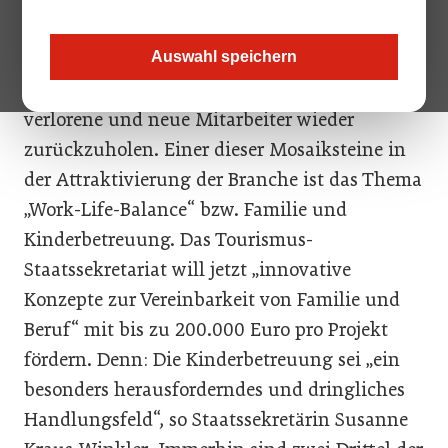
wiederum schneller. Dass im Tourismus
Fachkräfte dringend gesucht werden, ist
Auswahl speichern
schon lange bekannt. Jetzt versucht man,
verlorene und neue Mitarbeiter wieder
zurückzuholen. Einer dieser Mosaiksteine in
der Attraktivierung der Branche ist das Thema
„Work-Life-Balance“ bzw. Familie und
Kinderbetreuung. Das Tourismus-
Staatssekretariat will jetzt „innovative
Konzepte zur Vereinbarkeit von Familie und
Beruf“ mit bis zu 200.000 Euro pro Projekt
fördern. Denn: Die Kinderbetreuung sei „ein
besonders herausforderndes und dringliches
Handlungsfeld“, so Staatssekretärin Susanne