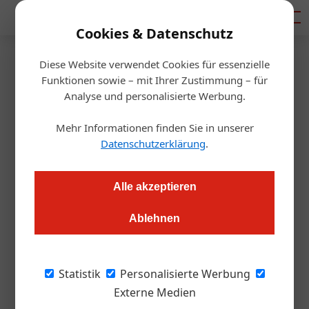
Mediadaten
Cookies & Datenschutz
Diese Website verwendet Cookies für essenzielle
Startseite
/
Gastro & Hotel
Funktionen sowie – mit Ihrer Zustimmung – für
Tourismus
Analyse und personalisierte Werbung.
Jetzt gibt’s Geld für
Mehr Informationen finden Sie in unserer
Kinderbetreuungskonzepte
Datenschutzerklärung
.
Redaktion.OEGZ
22.11.2022, 12:41 Uhr
Alle akzeptieren
Ablehnen
Die Branche soll für Mitarbeiter attraktiver werden. Jetzt
werden "innovative Konzepte zur Vereinbarkeit von Familie
und Beruf" gefördert.
Statistik
Personalisierte Werbung
Externe Medien
Manche Mühlen mahlen langsam, andere