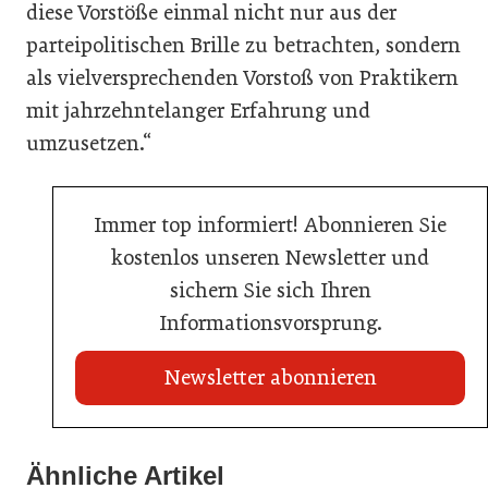
diese Vorstöße einmal nicht nur aus der
parteipolitischen Brille zu betrachten, sondern
als vielversprechenden Vorstoß von Praktikern
mit jahrzehntelanger Erfahrung und
umzusetzen.“
Immer top informiert! Abonnieren Sie
kostenlos unseren Newsletter und
sichern Sie sich Ihren
Informationsvorsprung.
Newsletter abonnieren
22. Juli 2026
Travel Start-up Night 2026: Beste Tourismus-Idee
Ähnliche Artikel