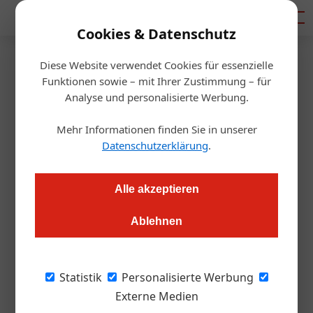
Mediadaten
Cookies & Datenschutz
Diese Website verwendet Cookies für essenzielle
Startseite
/
Tourismusbranche
Funktionen sowie – mit Ihrer Zustimmung – für
Tourismus
Analyse und personalisierte Werbung.
Naturpark Weissensee ist
Mehr Informationen finden Sie in unserer
„Naturpark des Jahres 2026“
Datenschutzerklärung
.
Redaktion.OEGZ
21.01.2026, 09:55 Uhr
Alle akzeptieren
Ablehnen
Fünf Naturparke bewarben sich um den Titel, doch am Ende
überzeugte der Weissensee mit einem Modell, das
Naturschutz, Tourismus und Regionalentwicklung enger
Statistik
Personalisierte Werbung
verbindet als vielerorts.
Externe Medien