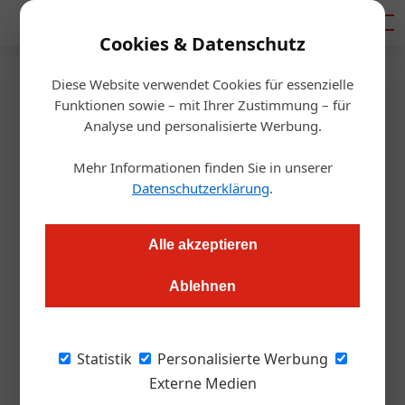
Mediadaten
Cookies & Datenschutz
Diese Website verwendet Cookies für essenzielle
Startseite
/
Tourismusbranche
Funktionen sowie – mit Ihrer Zustimmung – für
Studie
Analyse und personalisierte Werbung.
Vorarlberg: Wirtschaftskraft
Mehr Informationen finden Sie in unserer
dank Tagestourismus
Datenschutzerklärung
.
Redaktion.OEGZ
20.01.2026, 12:53 Uhr
Alle akzeptieren
Ablehnen
Mit jährlich 7,5 Millionen Besucherinnen und Besuchern und
einem Umsatz von rund 400 Millionen Euro entwickelt sich der
Tagestourismus zu einem zentralen Bestandteil der
Statistik
Personalisierte Werbung
Tourismusstrategie Vorarlbergs.
Externe Medien