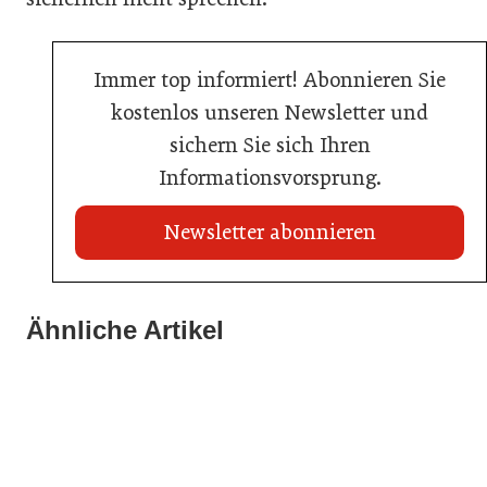
Immer top informiert! Abonnieren Sie
kostenlos unseren Newsletter und
sichern Sie sich Ihren
Informationsvorsprung.
Newsletter abonnieren
22. Juli 2026
Travel Start-up Night 2026: Beste Tourismus-Idee
Ähnliche Artikel
22. Juli 2026
gesucht
20. Juli 2026
MCI-Professorin erhält internationale Auszeichnung
Zillertalbahn: Diesel hat ausgedient
Tourismusbranche
Tourismusbranche
Tourismusbranche