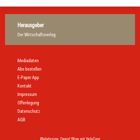
Herausgeber
Der Wirtschaftsverlag
Mediadaten
Abo bestellen
E-Paper App
Kontakt
Impressum
Offenlegung
Datenschutz
AGB
Webdesign:
Daniel Wom
mit
VeloCore