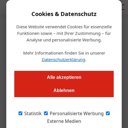
Mediadaten
Cookies & Datenschutz
Diese Website verwendet Cookies für essenzielle
Startseite
/
Gastro & Hotel
Funktionen sowie – mit Ihrer Zustimmung – für
Tourismusstudie Tirol:
Analyse und personalisierte Werbung.
wichtiger Arbeitgeber mit
Mehr Informationen finden Sie in unserer
Datenschutzerklärung
.
schlechtem Image
Alle akzeptieren
Barbara Egger
04.12.2019, 11:13 Uhr
Ablehnen
Seit der letzten Befragung 1997 beinahe unverändert: 98
Prozent der Tiroler schätzen auch 2019 die wirtschaftliche
Statistik
Personalisierte Werbung
Bedeutung des Tourismus für das Land Tirol als hoch ein.
Externe Medien
Trotzdem gibt es einige widersprüchliche und kritische