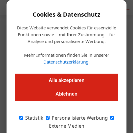
Mediadaten
Cookies & Datenschutz
Diese Website verwendet Cookies für essenzielle
Startseite
/
Gastro & Hotel
Funktionen sowie – mit Ihrer Zustimmung – für
Tourismustage: heuer online
Analyse und personalisierte Werbung.
dabei sein
Mehr Informationen finden Sie in unserer
Datenschutzerklärung
.
Redaktion.OEGZ
12.05.2021, 12:48 Uhr
Alle akzeptieren
Die Österreichischen Tourismustage (ÖTT) gehen von 17. bis
Ablehnen
19. Mai über die Bühne. Heuer: online! Hier alle Infos zum
Programm und der Link zur Anmeldung.
Statistik
Personalisierte Werbung
Ganz im Zeichen der Rückkehr des Reisens.
Externe Medien