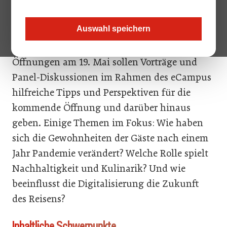
Vertrieb, Innovation, sicherer Urlaub und die
Zukunft des Reisens stehen heuer die
Auswahl speichern
Österreichischen Tourismustage (ÖTT) von 17.
bis 19. Mai 2021. Vor dem Hintergrund der
Öffnungen am 19. Mai sollen Vorträge und
Panel-Diskussionen im Rahmen des eCampus
hilfreiche Tipps und Perspektiven für die
kommende Öffnung und darüber hinaus
geben. Einige Themen im Fokus: Wie haben
sich die Gewohnheiten der Gäste nach einem
Jahr Pandemie verändert? Welche Rolle spielt
Nachhaltigkeit und Kulinarik? Und wie
beeinflusst die Digitalisierung die Zukunft
des Reisens?
Inhaltliche Schwerpunkte