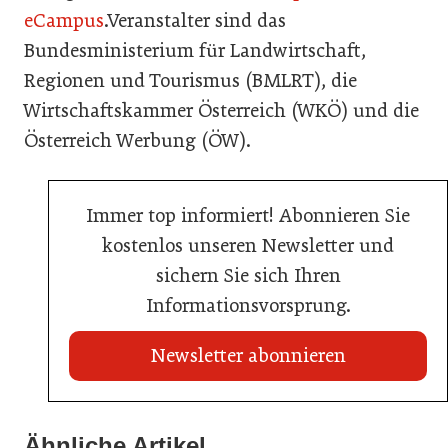
eCampus
.Veranstalter sind das
Bundesministerium für Landwirtschaft,
Regionen und Tourismus (BMLRT), die
Wirtschaftskammer Österreich (WKÖ) und die
Österreich Werbung (ÖW).
Immer top informiert! Abonnieren Sie
kostenlos unseren Newsletter und
sichern Sie sich Ihren
Informationsvorsprung.
Newsletter abonnieren
22. Juli 2026
Travel Start-up Night 2026: Beste Tourismus-Idee
Ähnliche Artikel