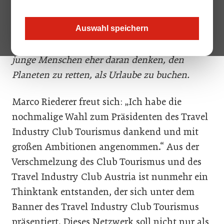
vorgenommen, die nächste Generation für den
Tourismus zu begeistern. Und das ist eine
Auswahl speichern
herausfordernde Aufgabe in einer Zeit, in der
junge Menschen eher daran denken, den
Planeten zu retten, als Urlaube zu buchen.
Marco Riederer freut sich: „Ich habe die
nochmalige Wahl zum Präsidenten des Travel
Industry Club Tourismus dankend und mit
großen Ambitionen angenommen.“ Aus der
Verschmelzung des Club Tourismus und des
Travel Industry Club Austria ist nunmehr ein
Thinktank entstanden, der sich unter dem
Banner des Travel Industry Club Tourismus
präsentiert. Dieses Netzwerk soll nicht nur als