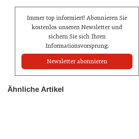
Immer top informiert! Abonnieren Sie
kostenlos unseren Newsletter und
sichern Sie sich Ihren
Informationsvorsprung.
Newsletter abonnieren
22. Juli 2026
Travel Start-up Night 2026: Beste Tourismus-Idee
Ähnliche Artikel
22. Juli 2026
gesucht
20. Juli 2026
MCI-Professorin erhält internationale Auszeichnung
Zillertalbahn: Diesel hat ausgedient
Tourismusbranche
Tourismusbranche
Tourismusbranche