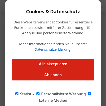
Mediadaten
Cookies & Datenschutz
Diese Website verwendet Cookies für essenzielle
Startseite
/
Gastro & Hotel
Funktionen sowie – mit Ihrer Zustimmung – für
Netzwerk
Analyse und personalisierte Werbung.
Travel Industry Club Tourismus
Mehr Informationen finden Sie in unserer
wählt neuen Vorstand
Datenschutzerklärung
.
Alexander Grübling
19.09.2023, 15:02 Uhr
Alle akzeptieren
Ablehnen
Marco Riederer bleibt Präsident und kündigt Pläne zur
Weiterentwicklung an. Wer sind die neuen Gesichter im
Vorstand?
Statistik
Personalisierte Werbung
Externe Medien
Bild oben: Der Travel Industry Club hat sich