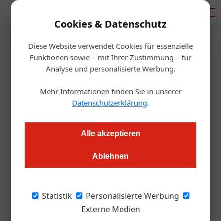
Mediadaten
Cookies & Datenschutz
Diese Website verwendet Cookies für essenzielle
Startseite
/
Gastro & Hotel
Funktionen sowie – mit Ihrer Zustimmung – für
Was der Tourismus zur
Analyse und personalisierte Werbung.
Wiederbelebung dringend
Mehr Informationen finden Sie in unserer
Datenschutzerklärung
.
braucht
Alle akzeptieren
Redaktion
19.05.2020, 12:37 Uhr
Ablehnen
Die Prodinger-Gruppe schlägt Alarm: „Sofortmaßnahmen
statt wortreicher Bekenntnisse“. Neun-Punkte-Plan mit
Statistik
Personalisierte Werbung
zentralen Forderungen: Lohnabgaben reformieren,
Externe Medien
Eigenkapital anders bewerten und steuerneutrale