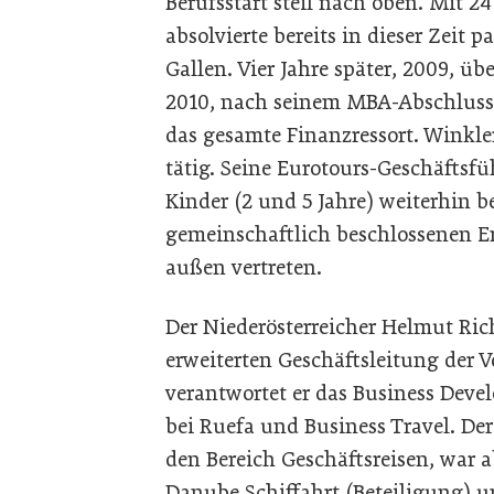
Berufsstart steil nach oben. Mit 2
absolvierte bereits in dieser Zeit
Gallen. Vier Jahre später, 2009, 
2010, nach seinem MBA-Abschluss, 
das gesamte Finanzressort. Winkler
tätig. Seine Eurotours-Geschäftsfü
Kinder (2 und 5 Jahre) weiterhin be
gemeinschaftlich beschlossenen E
außen vertreten.
Der Niederösterreicher Helmut Richt
erweiterten Geschäftsleitung der 
verantwortet er das Business Dev
bei Ruefa und Business Travel. Der 
den Bereich Geschäftsreisen, war 
Danube Schiffahrt (Beteiligung) u