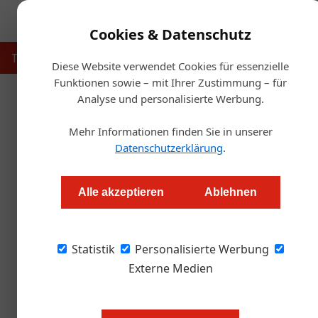
Cookies & Datenschutz
Touristik
Gastronomie
Hotellerie
Handel & Herst
Diese Website verwendet Cookies für essenzielle
Funktionen sowie – mit Ihrer Zustimmung – für
Analyse und personalisierte Werbung.
Startse
Mehr Informationen finden Sie in unserer
Wechsel im Vorstand
Datenschutzerklärung
.
Alexander Grübling
Alle akzeptieren
Ablehnen
Ab Oktober wird der Konzern von einem Dreier-
Statistik
Vorstandssprecher. Harald Nograsek scheidet 
Personalisierte Werbung
September auf eigenen Wunsch aus dem Vors
Externe Medien
Im Management der Verkehrsbüro